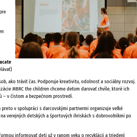
pre
en
ducate
elávať)
sob, ako tráviť čas. Podporuje kreativitu, odolnosť a sociálny rozvoj.
ácie MBRC the children chceme deťom darovať chvíle, ktoré ich
ujú – v čistom a bezpečnom prostredí.
 preto v spolupráci s darcovskými partnermi organizuje veľké
 na verejných detských a športových ihriskách s dobrovoľníkmi po
formou informovať deti už v ranom veku o recyklácii a triedení