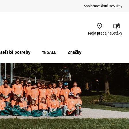
Spoločnosť
Aktuálne
Služby
Moja predajňa
Letáky
teľské potreby
% SALE
Značky