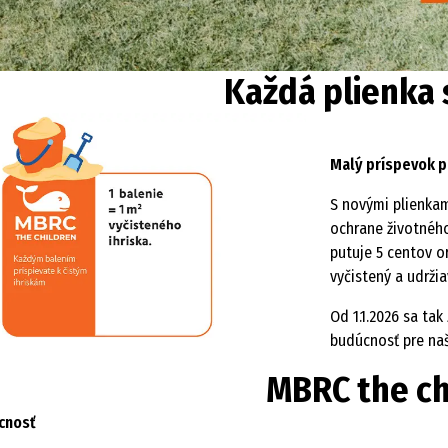
Každá plienka 
Malý príspevok p
S novými plienkam
ochrane životného
putuje 5 centov o
vyčistený a udrži
Od 1.1.2026 sa tak
budúcnosť pre naš
MBRC the ch
úcnosť