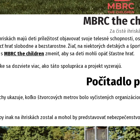
MBRC the ch
Za čisté ihriská
hriskách majú deti príležitosť objavovať svoje telesné schopnosti, o
cť hrať slobodne a bezstarostne. Žiaľ, na niektorých detských a špor
 s
MBRC the children
zmeniť, aby sa deti mohli opäť šťastne hrať.
ke sa dozviete viac, ako táto spolupráca a projekt vyzerajú.
Počítadlo 
chy ukazuje, koľko štvorcových metrov bolo vyčistených organizáciou
by inak na ihriskách zostal a mohol by predstavovať nebezpečenstvo p