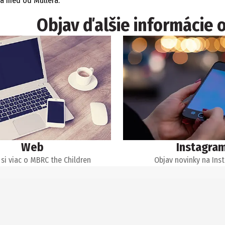
a med od Müllera.
Objav ďalšie informácie 
Web
Instagra
 si viac o MBRC the Children
Objav novinky na Ins