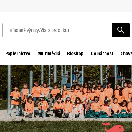
Prejsť na navigáciu
Prejsť na hlavný obsah
Hľadané výrazy/číslo produktu
Papiernictvo
Multimédiá
Bioshop
Domácnosť
Chova