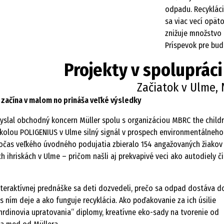
odpadu. Recykláci
sa viac vecí opät
znižuje množstvo 
Príspevok pre bud
Projekty v spolupráci
Začiatok v Ulme,
začína v malom no prináša veľké výsledky
vyslal obchodný koncern Müller spolu s organizáciou MBRC the child
kolou POLIGENIUS v Ulme silný signál v prospech environmentálneho
čas veľkého úvodného podujatia zbieralo 154 angažovaných žiakov
h ihriskách v Ulme – pričom našli aj prekvapivé veci ako autodiely či
nteraktívnej prednáške sa deti dozvedeli, prečo sa odpad dostáva d
 s ním deje a ako funguje recyklácia. Ako poďakovanie za ich úsilie
„hrdinovia upratovania“ diplomy, kreatívne eko-sady na tvorenie od