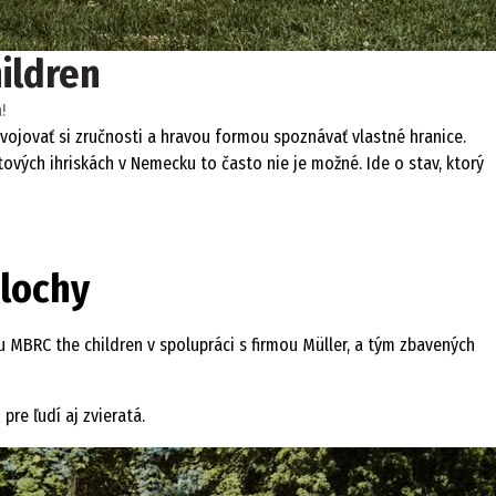
ildren
!
svojovať si zručnosti a hravou formou spoznávať vlastné hranice.
tových ihriskách v Nemecku to často nie je možné. Ide o stav, ktorý
plochy
 MBRC the children v spolupráci s firmou Müller, a tým zbavených
re ľudí aj zvieratá.