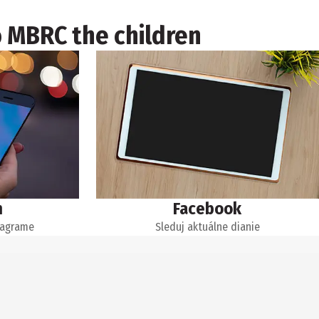
o MBRC the children
m
Facebook
tagrame
Sleduj aktuálne dianie