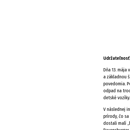
Udržateľnosť 
Dňa 13. mája 
a základnou š
povedomia. Po
odpad na troc
detské vozíky.
V následnej i
prírody, čo sa
dostali malí 