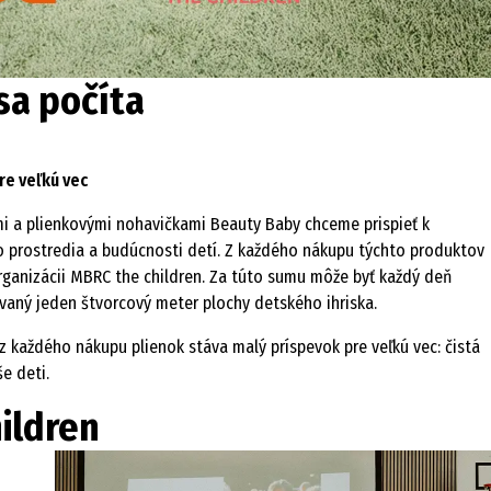
sa počíta
re veľkú vec
i a plienkovými nohavičkami Beauty Baby chceme prispieť k
 prostredia a budúcnosti detí. Z každého nákupu týchto produktov
rganizácii MBRC the children. Za túto sumu môže byť každý deň
avaný jeden štvorcový meter plochy detského ihriska.
 z každého nákupu plienok stáva malý príspevok pre veľkú vec: čistá
e deti.
ildren