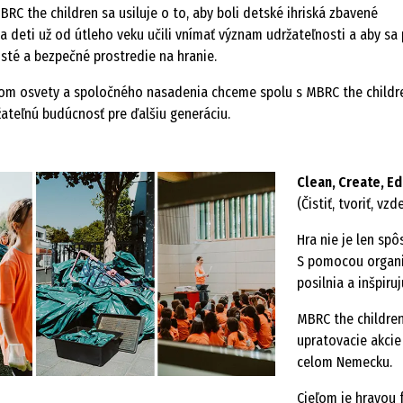
RC the children sa usiluje o to, aby boli detské ihriská zbavené
a deti už od útleho veku učili vnímať význam udržateľnosti a aby sa 
isté a bezpečné prostredie na hranie.
om osvety a spoločného nasadenia chceme spolu s MBRC the childr
ateľnú budúcnosť pre ďalšiu generáciu.
Clean, Create, E
(Čistiť, tvoriť, vzd
Hra nie je len spô
S pomocou organiz
posilnia a inšpir
MBRC the children
upratovacie akcie
celom Nemecku.
Cieľom je hravou 