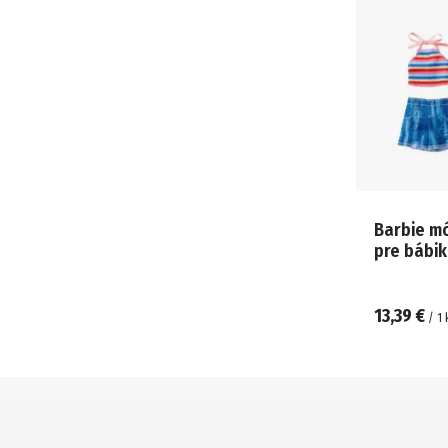
Barbie mó
pre bábik
13,39 €
/
1