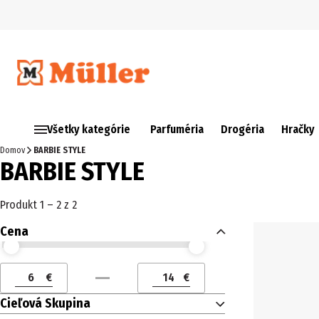
Všetky kategórie
Parfuméria
Drogéria
Hračky
Domov
BARBIE STYLE
BARBIE STYLE
Produkt 1 – 2 z 2
Cena
Cena (€) od
Cena (€) do
€
€
Cena (€) od
Cena (€) do
Cieľová Skupina