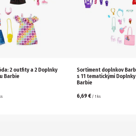
da: 2 outfity a 2 Doplnky
Sortiment doplnkov Barb
u Barbie
s 11 tematickými Doplnky
Barbie
6,69 €
ks
/
1
ks