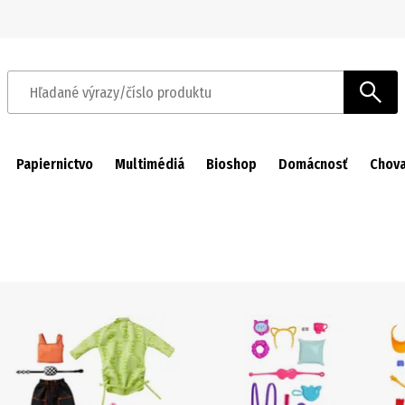
Prejsť na navigáciu
Prejsť na hlavný obsah
Hľadané výrazy/číslo produktu
Papiernictvo
Multimédiá
Bioshop
Domácnosť
Chova