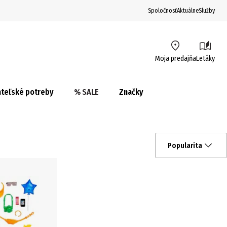
Spoločnosť
Aktuálne
Služby
Moja predajňa
Letáky
teľské potreby
% SALE
Značky
Popularita