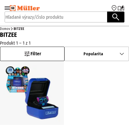
Prejsť na navigáciu
Prejsť na hlavný obsah
Hľadané výrazy/číslo produktu
Domov
BITZEE
BITZEE
Produkt 1 – 1 z 1
Filter
Popularita