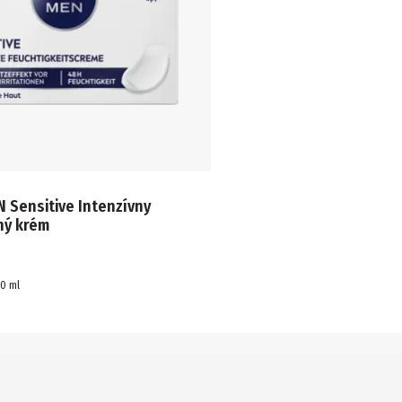
 Sensitive Intenzívny
ný krém
50
ml