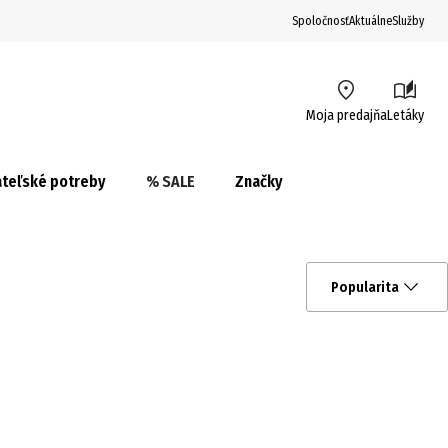
Spoločnosť
Aktuálne
Služby
Moja predajňa
Letáky
teľské potreby
% SALE
Značky
Popularita