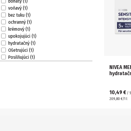
bohatý (1)
voňavý (1)
bez tuku (1)
ochranný (1)
krémový (1)
upokojujúci (1)
hydratačný (1)
Ošetrujúci (1)
Posilňujúci (1)
NIVEA MEN
hydratač
10,49 €
/
209,80 €/1 l