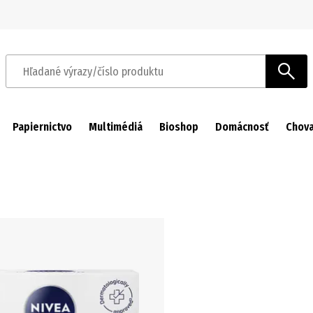
Prejsť na navigáciu
Prejsť na hlavný obsah
Hľadané výrazy/číslo produktu
Papiernictvo
Multimédiá
Bioshop
Domácnosť
Chova