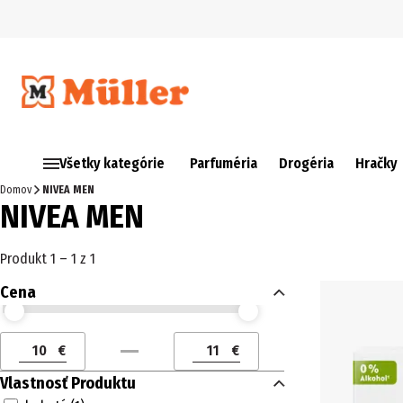
Všetky kategórie
Parfuméria
Drogéria
Hračky
Domov
NIVEA MEN
NIVEA MEN
Produkt 1 – 1 z 1
Cena
Cena (€) od
Cena (€) do
€
€
Cena (€) od
Cena (€) do
Vlastnosť Produktu