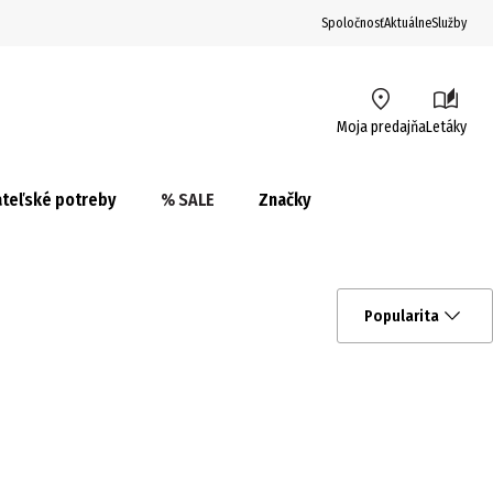
Spoločnosť
Aktuálne
Služby
Moja predajňa
Letáky
teľské potreby
% SALE
Značky
Popularita