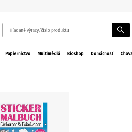
Prejsť na navigáciu
Prejsť na hlavný obsah
Hľadané výrazy/číslo produktu
Papiernictvo
Multimédiá
Bioshop
Domácnosť
Chova