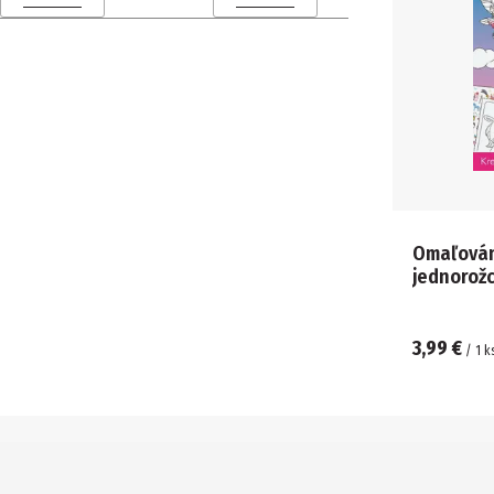
Cena (€) od
Cena (€) do
Omaľován
jednorožc
3,99 €
/
1
k