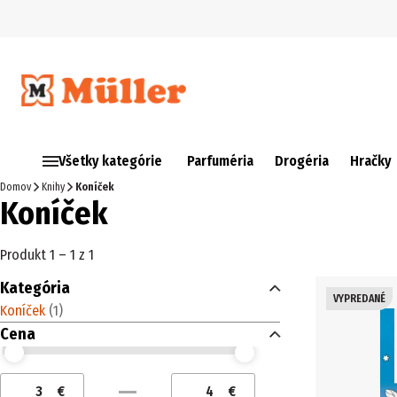
Všetky kategórie
Parfuméria
Drogéria
Hračky
Domov
Knihy
Koníček
Koníček
Produkt 1 – 1 z 1
Kategória
VYPREDANÉ
Koníček
(
1
)
Cena
Cena (€) od
Cena (€) do
€
€