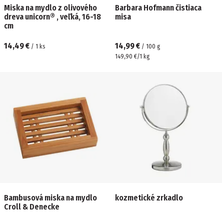
Miska na mydlo z olivového
Barbara Hofmann čistiaca
dreva unicorn® , veľká, 16-18
misa
cm
14,49 €
14,99 €
/
1
ks
/
100
g
149,90 €/1 kg
Bambusová miska na mydlo
kozmetické zrkadlo
Croll & Denecke