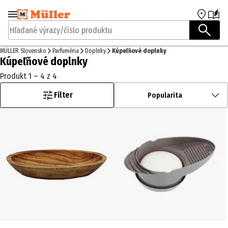
Prejsť na navigáciu
Prejsť na hlavný obsah
Hľadané výrazy/číslo produktu
MÜLLER Slovensko
Parfuméria
Doplnky
Kúpeľňové doplnky
Kúpeľňové doplnky
Produkt 1 – 4 z 4
Filter
Popularita