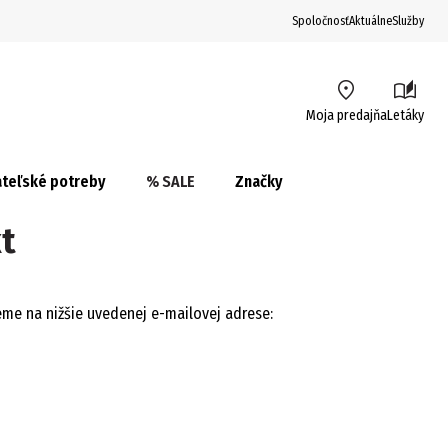
Spoločnosť
Aktuálne
Služby
Moja predajňa
Letáky
teľské potreby
% SALE
Značky
t
me na nižšie uvedenej e-mailovej adrese: