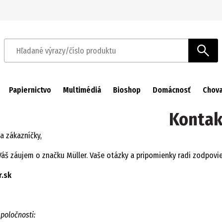
Prejsť na navigáciu
Prejsť na hlavný obsah
Hľadané výrazy/číslo produktu
Papiernictvo
Multimédiá
Bioshop
Domácnosť
Chova
Kontak
 a zákazníčky,
áš záujem o značku Müller. Vaše otázky a pripomienky radi zodpovie
.sk
spoločnosti: