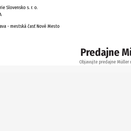
ie Slovensko s. r. o.
A
lava - mestská časť Nové Mesto
Predajne M
Objavujte predajne Müller 