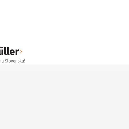
üller
na Slovensku!