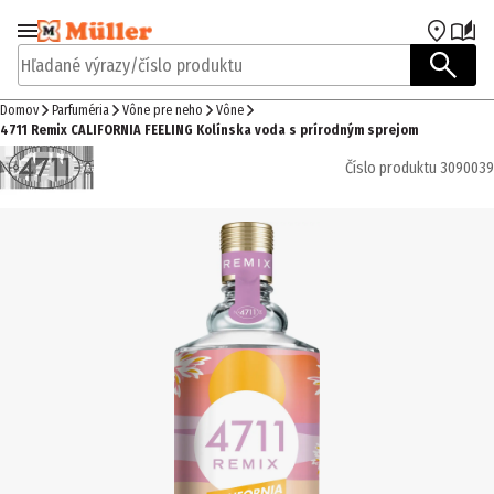
Prejsť na navigáciu
Prejsť na hlavný obsah
Hľadané výrazy/číslo produktu
Domov
Parfuméria
Vône pre neho
Vône
4711 Remix CALIFORNIA FEELING Kolínska voda s prírodným sprejom
Číslo produktu
3090039