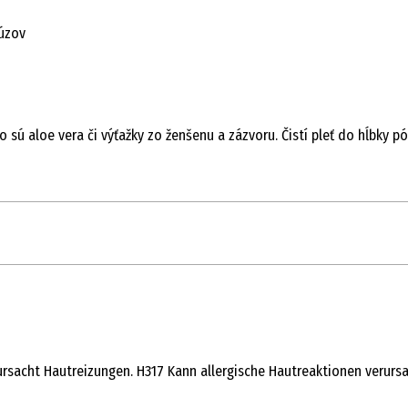
fúzov
 sú aloe vera či výťažky zo ženšenu a zázvoru. Čistí pleť do hĺbky p
ursacht Hautreizungen. H317 Kann allergische Hautreaktionen verurs