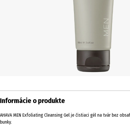
Informácie o produkte
AHAVA MEN Exfoliating Cleansing Gel je čistiaci gél na tvár bez obs
bunky.