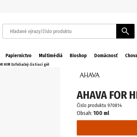
Prejsť na navigáciu
Prejsť na hlavný obsah
Hľadané výrazy/číslo produktu
Papiernictvo
Multimédiá
Bioshop
Domácnosť
Chova
R HIM Exfoliačný čistiaci gél
AHAVA FOR HIM
Číslo produktu
970814
Obsah:
100 ml