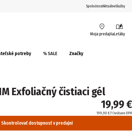
Spoločnosť
Aktuálne
Služby
Moja predajňa
Letáky
teľské potreby
% SALE
Značky
 Exfoliačný čistiaci gél
19,99 €
199,90 €/1 l
vrátane DPH
Skontrolovať dostupnosť v predajni