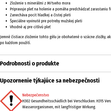
Zloženie s minerálmi z Mŕtveho mora
Pripravuje pleť na holenie a pomáha predchádzať zarastaniu 
Zanecháva pocit hladkej a čistej pleti
Špeciálne vyvinuté pre potreby mužskej pleti
Vhodné aj pre citlivú pleť
Jemné čistiace zloženie tohto gélu je obohatené o vzácne zložky, ako
po každom použití.
Podrobnosti o produkte
Obsah
100 ml
Upozornenie týkajúce sa nebezpečnosti
Typ
čistiaci gél
produktu
Nebezpečenstvo
H302 Gesundheitsschädlich bei Verschlucken. H315 Ver
Oblasť
čistenie
Wasserorganismen, mit langfristiger Wirkung.
použitia