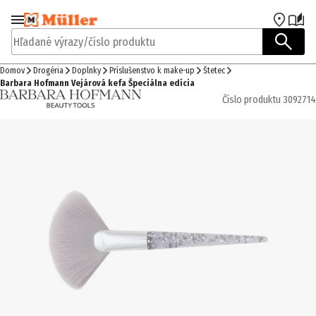
Prejsť na navigáciu
Prejsť na hlavný obsah
Hľadané výrazy/číslo produktu
Domov
Drogéria
Doplnky
Príslušenstvo k make-up
Štetec
Barbara Hofmann Vejárová kefa Špeciálna edícia
Číslo produktu
3092714