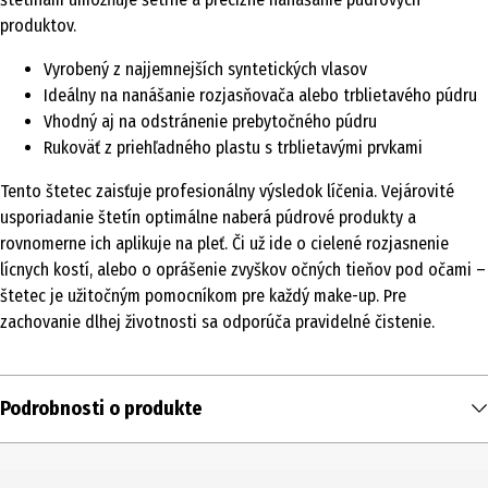
produktov.
Vyrobený z najjemnejších syntetických vlasov
Ideálny na nanášanie rozjasňovača alebo trblietavého púdru
Vhodný aj na odstránenie prebytočného púdru
Rukoväť z priehľadného plastu s trblietavými prvkami
Tento štetec zaisťuje profesionálny výsledok líčenia. Vejárovité
usporiadanie štetín optimálne naberá púdrové produkty a
rovnomerne ich aplikuje na pleť. Či už ide o cielené rozjasnenie
lícnych kostí, alebo o oprášenie zvyškov očných tieňov pod očami –
štetec je užitočným pomocníkom pre každý make-up. Pre
zachovanie dlhej životnosti sa odporúča pravidelné čistenie.
Podrobnosti o produkte
Obsah