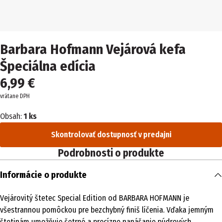
Barbara Hofmann Vejárová kefa
Špeciálna edícia
6,99 €
vrátane DPH
Obsah:
1 ks
Skontrolovať dostupnosť v predajni
Podrobnosti o produkte
Informácie o produkte
Vejárovitý štetec Special Edition od BARBARA HOFMANN je
všestrannou pomôckou pre bezchybný finiš líčenia. Vďaka jemným
štetinám umožňuje šetrné a precízne nanášanie púdrových