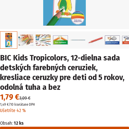
BIC Kids Tropicolors, 12-dielna sada
detských farebných ceruziek,
kresliace ceruzky pre deti od 5 rokov,
odolná tuha a bez
1,79 €
3,09 €
1,49 €/10 ks
vrátane DPH
Ušetríte 42 %
Obsah:
12 ks