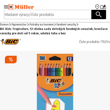
Prejsť na navigáciu
Prejsť na hlavný obsah
Hľadané výrazy/číslo produktu
Domov
Papiernictvo
Potreby na tvorenie
Farebné ceruzky
BIC Kids Tropicolors, 12-dielna sada detských farebných ceruziek, kresliace
ceruzky pre deti od 5 rokov, odolná tuha a bez
Číslo produktu
715254