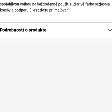
spoľahlivou voľbou na každodenné použitie. Žiarivé farby rozjasnia
kresby a podporujú kreativitu pri maľovaní.
Podrobnosti o produkte
Obsah
12 ks
Typ produktu
farebné ceruzky
Číslo produktu výrobcu
83 256 611
Rozsah dodávky
12
Výrobca