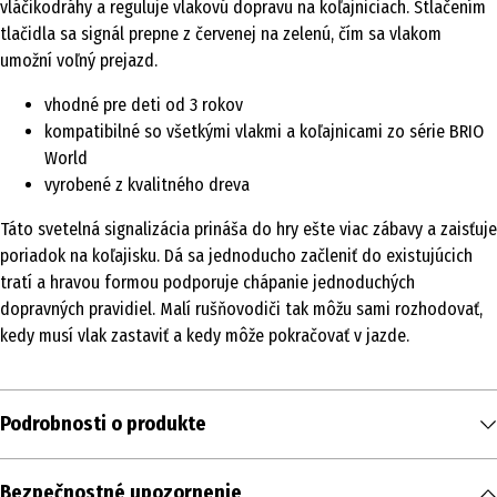
vláčikodráhy a reguluje vlakovú dopravu na koľajniciach. Stlačením
tlačidla sa signál prepne z červenej na zelenú, čím sa vlakom
umožní voľný prejazd.
vhodné pre deti od 3 rokov
kompatibilné so všetkými vlakmi a koľajnicami zo série BRIO
World
vyrobené z kvalitného dreva
Táto svetelná signalizácia prináša do hry ešte viac zábavy a zaisťuje
poriadok na koľajisku. Dá sa jednoducho začleniť do existujúcich
tratí a hravou formou podporuje chápanie jednoduchých
dopravných pravidiel. Malí rušňovodiči tak môžu sami rozhodovať,
kedy musí vlak zastaviť a kedy môže pokračovať v jazde.
Podrobnosti o produkte
Obsah
Bezpečnostné upozornenie