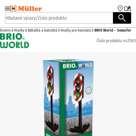
Prejsť na navigáciu
Prejsť na hlavný obsah
Hľadané výrazy/číslo produktu
Domov
Hračky
Bábätká a batoľatá
Hračky pre batoľatá
BRIO World - Semafor
Číslo produktu
442583