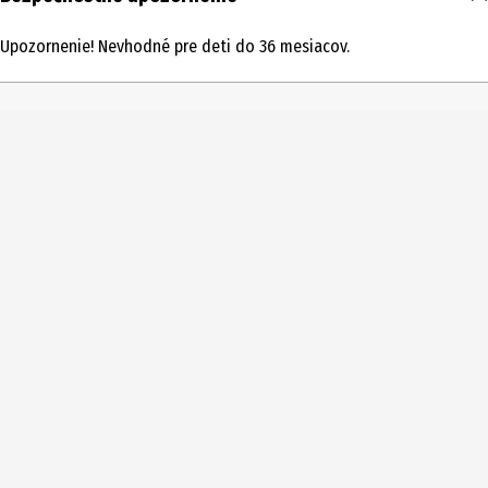
1 ks
Upozornenie! Nevhodné pre deti do 36 mesiacov.
Typ produktu
Drevená železničná súprava
Vekové odporúčanie od
3 Roky
Vekové odporúčanie do
10 Roky
Číslo produktu výrobcu
33743
Rozsah dodávky
1 kus
Licencia (spw)
Budova BRIO