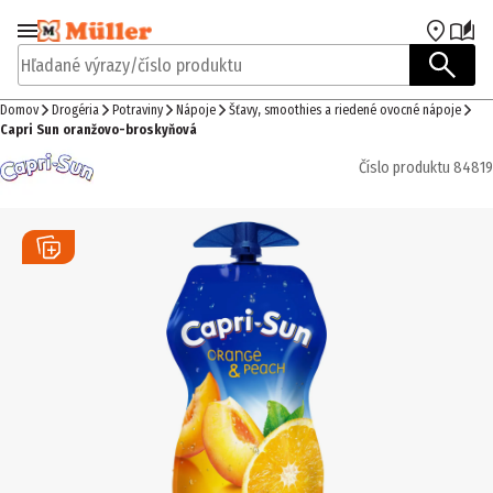
Prejsť na navigáciu
Prejsť na hlavný obsah
Hľadané výrazy/číslo produktu
Domov
Drogéria
Potraviny
Nápoje
Šťavy, smoothies a riedené ovocné nápoje
Capri Sun oranžovo-broskyňová
Číslo produktu
84819