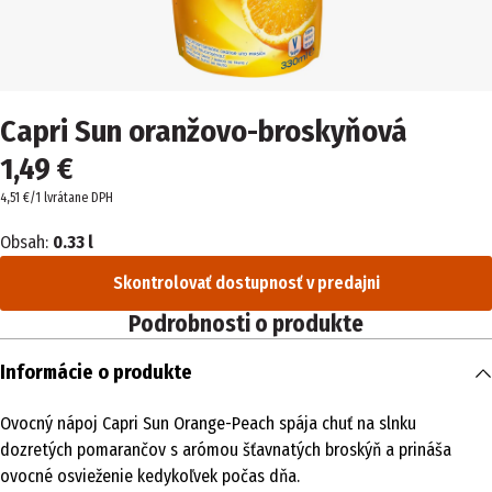
Capri Sun oranžovo-broskyňová
1,49 €
4,51 €/1 l
vrátane DPH
Obsah:
0.33 l
Skontrolovať dostupnosť v predajni
Podrobnosti o produkte
Informácie o produkte
Ovocný nápoj Capri Sun Orange-Peach spája chuť na slnku
dozretých pomarančov s arómou šťavnatých broskýň a prináša
ovocné osvieženie kedykoľvek počas dňa.