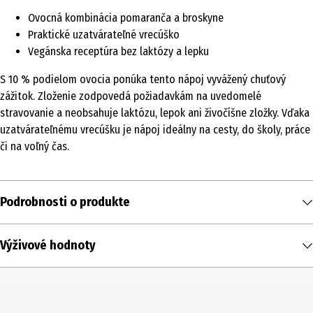
Ovocná kombinácia pomaranča a broskyne
Praktické uzatvárateľné vrecúško
Vegánska receptúra bez laktózy a lepku
S 10 % podielom ovocia ponúka tento nápoj vyvážený chuťový
zážitok. Zloženie zodpovedá požiadavkám na uvedomelé
stravovanie a neobsahuje laktózu, lepok ani živočíšne zložky. Vďaka
uzatvárateľnému vrecúšku je nápoj ideálny na cesty, do školy, práce
či na voľný čas.
Podrobnosti o produkte
Obsah
Výživové hodnoty
0.33 l
Výživové hodnoty na
100 g
Typ produktu
Energetická hodnota
37 kcal / 156 kJ
Šťavy