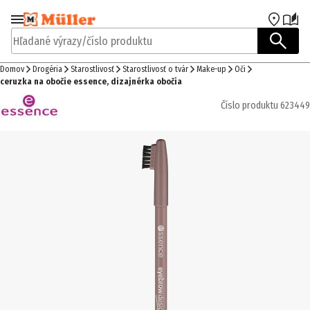
Prejsť na navigáciu
Prejsť na hlavný obsah
Hľadané výrazy/číslo produktu
Domov
Drogéria
Starostlivosť
Starostlivosť o tvár
Make-up
Oči
ceruzka na obočie essence, dizajnérka obočia
Číslo produktu
623449