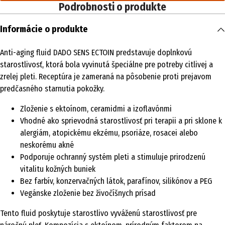
Podrobnosti o produkte
Informácie o produkte
Anti-aging fluid DADO SENS ECTOIN predstavuje doplnkovú
starostlivosť, ktorá bola vyvinutá špeciálne pre potreby citlivej a
zrelej pleti. Receptúra je zameraná na pôsobenie proti prejavom
predčasného starnutia pokožky.
Zloženie s ektoínom, ceramidmi a izoflavónmi
Vhodné ako sprievodná starostlivosť pri terapii a pri sklone k
alergiám, atopickému ekzému, psoriáze, rosacei alebo
neskorému akné
Podporuje ochranný systém pleti a stimuluje prirodzenú
vitalitu kožných buniek
Bez farbív, konzervačných látok, parafínov, silikónov a PEG
Vegánske zloženie bez živočíšnych prísad
Tento fluid poskytuje starostlivo vyváženú starostlivosť pre