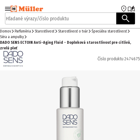
Prejsť na navigáciu
Prejsť na hlavný obsah
Hľadané výrazy/číslo produktu
Domov
Parfuméria
Starostlivosť
Starostlivosť o tvár
Špeciálna starostlivosť
Séra a ampulky
DADO SENS ECTOIN Anti-Aging Fluid - Doplnková starostlivosť pre citlivú,
zrelú pleť
Číslo produktu
2474675