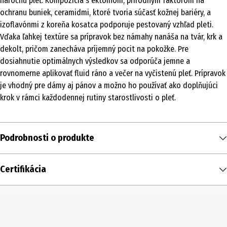
náročnú pleť. Kompozícia s ektoínom, prírodným faktorom na
ochranu buniek, ceramidmi, ktoré tvoria súčasť kožnej bariéry, a
izoflavónmi z koreňa kosatca podporuje pestovaný vzhľad pleti.
Vďaka ľahkej textúre sa prípravok bez námahy nanáša na tvár, krk a
dekolt, pričom zanecháva príjemný pocit na pokožke. Pre
dosiahnutie optimálnych výsledkov sa odporúča jemne a
rovnomerne aplikovať fluid ráno a večer na vyčistenú pleť. Prípravok
je vhodný pre dámy aj pánov a možno ho používať ako doplňujúci
krok v rámci každodennej rutiny starostlivosti o pleť.
Podrobnosti o produkte
Obsah
Certifikácia
50 ml
Typ produktu
Fluid