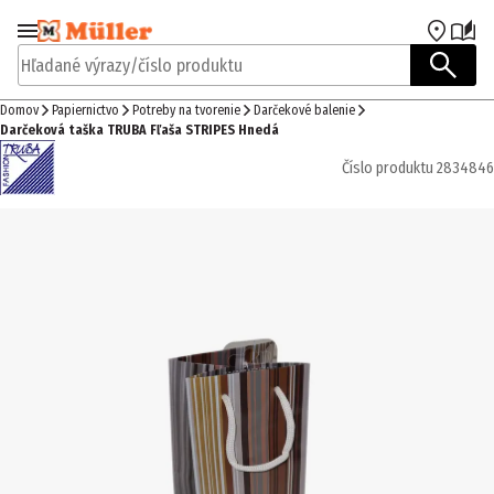
Prejsť na navigáciu
Prejsť na hlavný obsah
Hľadané výrazy/číslo produktu
Domov
Papiernictvo
Potreby na tvorenie
Darčekové balenie
Darčeková taška TRUBA Fľaša STRIPES Hnedá
Číslo produktu
2834846