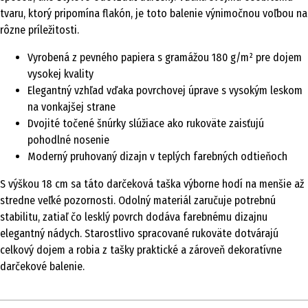
tvaru, ktorý pripomína flakón, je toto balenie výnimočnou voľbou na
rôzne príležitosti.
Vyrobená z pevného papiera s gramážou 180 g/m² pre dojem
vysokej kvality
Elegantný vzhľad vďaka povrchovej úprave s vysokým leskom
na vonkajšej strane
Dvojité točené šnúrky slúžiace ako rukoväte zaisťujú
pohodlné nosenie
Moderný pruhovaný dizajn v teplých farebných odtieňoch
S výškou 18 cm sa táto darčeková taška výborne hodí na menšie až
stredne veľké pozornosti. Odolný materiál zaručuje potrebnú
stabilitu, zatiaľ čo lesklý povrch dodáva farebnému dizajnu
elegantný nádych. Starostlivo spracované rukoväte dotvárajú
celkový dojem a robia z tašky praktické a zároveň dekoratívne
darčekové balenie.