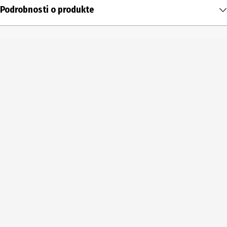
Podrobnosti o produkte
Obsah
1 ks
Typ produktu
Darčekové balenie
Číslo produktu výrobcu
2162-980
Šírka
105 mm
Výška
180 mm
Hĺbka
105 mm