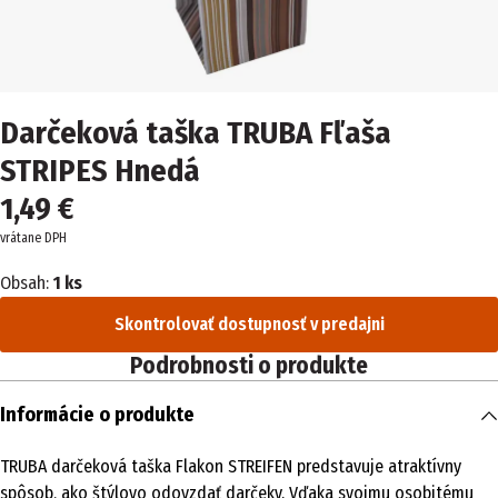
Darčeková taška TRUBA Fľaša
STRIPES Hnedá
1,49 €
vrátane DPH
Obsah:
1 ks
Skontrolovať dostupnosť v predajni
Podrobnosti o produkte
Informácie o produkte
TRUBA darčeková taška Flakon STREIFEN predstavuje atraktívny
spôsob, ako štýlovo odovzdať darčeky. Vďaka svojmu osobitému