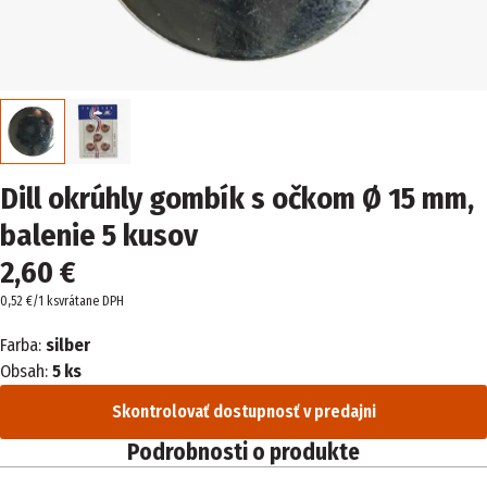
Dill okrúhly gombík s očkom Ø 15 mm,
balenie 5 kusov
2,60 €
0,52 €/1 ks
vrátane DPH
Farba:
silber
Obsah:
5 ks
Skontrolovať dostupnosť v predajni
Podrobnosti o produkte