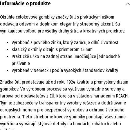
Informácie o produkte
Okrúhle celokovové gombíky značky Dill s praktickým uškom
dodávajú odevom a doplnkom elegantný strieborný akcent. Sú
vynikajúcou voľbou pre všetky druhy šitia a kreatívnych projektov.
Vyrobené z pevného zinku, ktorý zaručuje dlhú životnosť
Klasický okrúhly dizajn s priemerom 15 mm
Praktické uško na zadnej strane umožňujúce jednoduché
prišívanie
Vyrobené v Nemecku podľa vysokých štandardov kvality
Značka Dill predstavuje už od roku 1924 kvalitu a premyslený dizajn
gombíkov. Vo výrobnom procese sa využívajú výhradne suroviny a
farbivá od dodávateľov z EÚ, ktoré sú v súlade s nariadením REACH.
Tým je zabezpečený transparentný výrobný reťazec a dodržiavanie
európskych noriem pre bezpečnosť výrobkov a ochranu životného
prostredia. Tieto strieborné kovové gombíky ponúkajú všestranné
využitie a vytvárajú štýlové detaily na bundách, kabátoch alebo