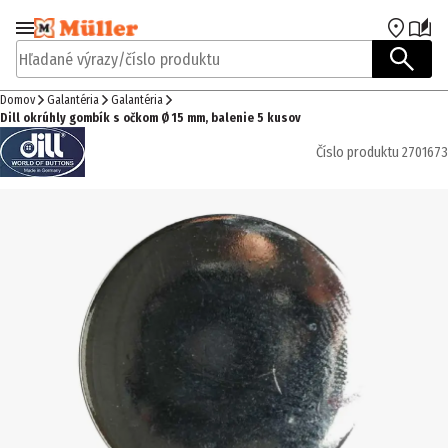
Prejsť na navigáciu
Prejsť na hlavný obsah
Hľadané výrazy/číslo produktu
Domov
Galantéria
Galantéria
Dill okrúhly gombík s očkom Ø 15 mm, balenie 5 kusov
Číslo produktu
2701673