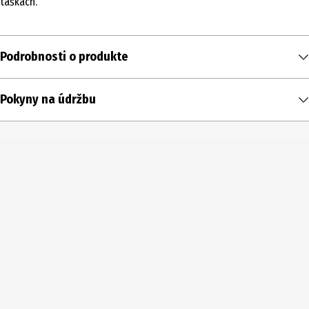
taškách.
Podrobnosti o produkte
Obsah
Pokyny na údržbu
5 ks
Typ produktu
Gombíky
Priemer
15 mm
Farba
Strieborná
Rozsah dodávky
5 Gombíky