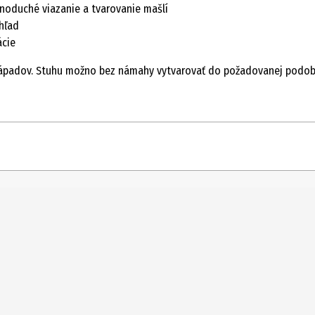
noduché viazanie a tvarovanie mašlí
hľad
ácie
ápadov. Stuhu možno bez námahy vytvarovať do požadovanej podoby, k
3 m
Darčekové balenie