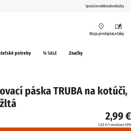
Spoločnosť
Aktuálne
Služby
Moja predajňa
Letáky
teľské potreby
% SALE
Značky
ovací páska TRUBA na kotúči,
žltá
2,99 €
1,00 €/1 m
vrátane DPH