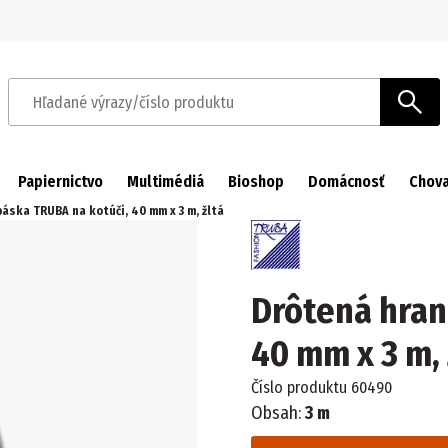
Prejsť na navigáciu
Prejsť na hlavný obsah
Hľadané výrazy/číslo produktu
Papiernictvo
Multimédiá
Bioshop
Domácnosť
Chova
áska TRUBA na kotúči, 40 mm x 3 m, žltá
Drôtená hran
40 mm x 3 m, 
Číslo produktu
60490
Obsah:
3 m