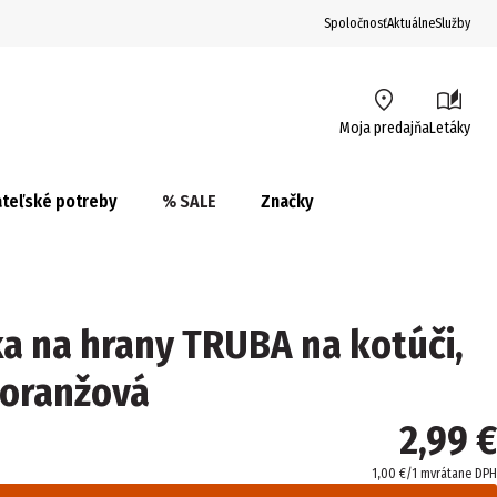
Spoločnosť
Aktuálne
Služby
Moja predajňa
Letáky
teľské potreby
% SALE
Značky
a na hrany TRUBA na kotúči,
 oranžová
2,99 €
1,00 €/1 m
vrátane DPH