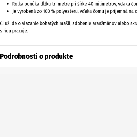
Rolka ponúka dĺžku tri metre pri šírke 40 milimetrov, vďaka č
Je vyrobená zo 100 % polyesteru, vďaka čomu je príjemná na d
Či už ide o viazanie bohatých mašlí, zdobenie aranžmánov alebo skr
s ňou pracuje.
Podrobnosti o produkte
Obsah
Typ produktu