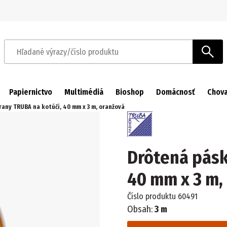
Prejsť na navigáciu
Prejsť na hlavný obsah
Hľadané výrazy/číslo produktu
Papiernictvo
Multimédiá
Bioshop
Domácnosť
Chova
any TRUBA na kotúči, 40 mm x 3 m, oranžová
Drôtená pásk
40 mm x 3 m,
Číslo produktu
60491
Obsah:
3 m