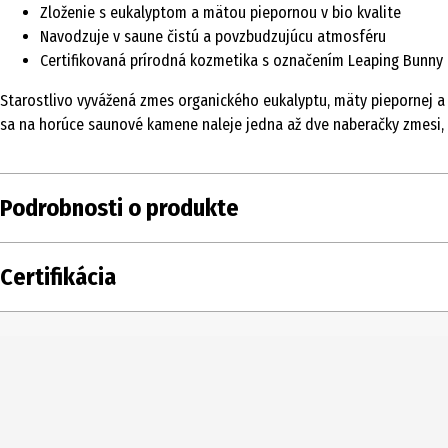
Zloženie s eukalyptom a mätou piepornou v bio kvalite
Navodzuje v saune čistú a povzbudzujúcu atmosféru
Certifikovaná prírodná kozmetika s označením Leaping Bunny
Starostlivo vyvážená zmes organického eukalyptu, mäty piepornej a y
sa na horúce saunové kamene naleje jedna až dve naberačky zmesi, 
Podrobnosti o produkte
Obsah
100 ml
Certifikácia
Typ produktu
sauna
Oblasť použitia
Špeciálna starostlivosť
Zložky
Organický alkohol, Vod
Vlastnosť produktu
osviežujúci