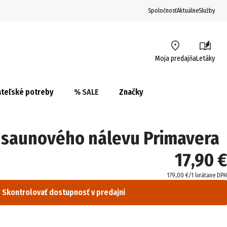
Spoločnosť
Aktuálne
Služby
Moja predajňa
Letáky
teľské potreby
% SALE
Značky
a saunového nálevu Primavera
17,90 €
179,00 €/1 l
vrátane DPH
Skontrolovať dostupnosť v predajni