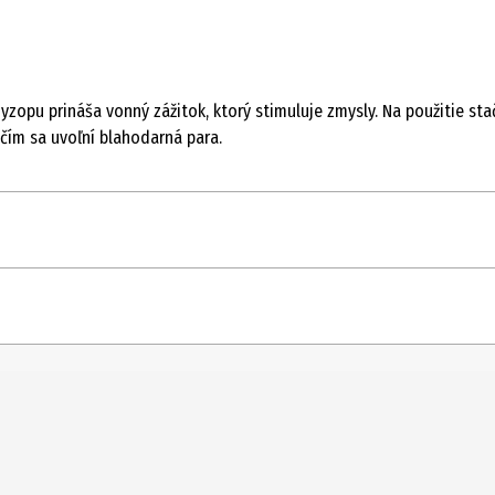
zopu prináša vonný zážitok, ktorý stimuluje zmysly. Na použitie sta
čím sa uvoľní blahodarná para.
a, organický eukalyptus, organická mäta pieporná, organický yzop at