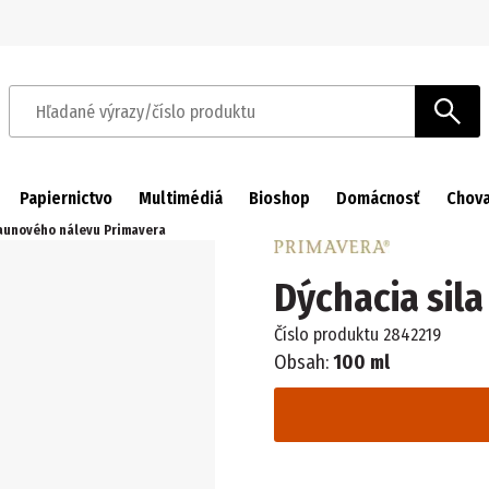
Prejsť na navigáciu
Prejsť na hlavný obsah
Hľadané výrazy/číslo produktu
Papiernictvo
Multimédiá
Bioshop
Domácnosť
Chova
saunového nálevu Primavera
Dýchacia sil
Číslo produktu
2842219
Obsah:
100 ml