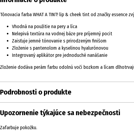
Tónovacia farba WHAT A TINT! lip & cheek tint od značky essence zv
Vhodná na použitie na pery a líca
Nelepivá textúra na vodnej báze pre príjemný pocit
Zaisťuje jemné tónovanie s prirodzeným finišom
Zloženie s pantenolom a kyselinou hyalurónovou
Integrovaný aplikátor pre jednoduché nanášanie
Zloženie dodáva perám farbu odolnú voči bozkom a lícam dlhotrvajú
Podrobnosti o produkte
Obsah
1 ks
/ 4.9 ml
Upozornenie týkajúce sa nebezpečnosti
Typ
Lícenka
Zafarbuje pokožku.
produktu