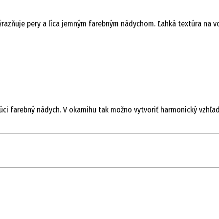
ýrazňuje pery a líca jemným farebným nádychom. Ľahká textúra na vod
ci farebný nádych. V okamihu tak možno vytvoriť harmonický vzhľad,