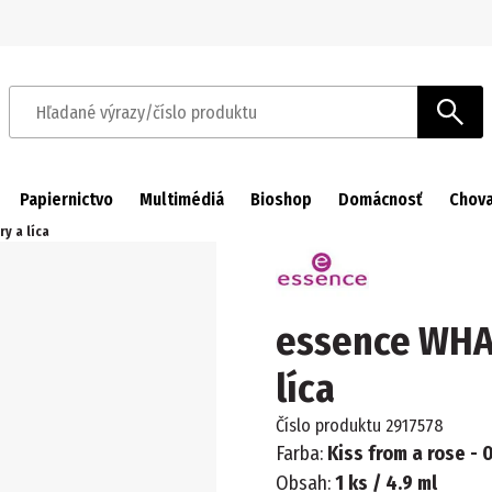
Prejsť na navigáciu
Prejsť na hlavný obsah
Hľadané výrazy/číslo produktu
Papiernictvo
Multimédiá
Bioshop
Domácnosť
Chova
y a líca
essence WHAT
líca
Číslo produktu
2917578
Farba:
Kiss from a rose - 
Obsah:
1 ks / 4.9 ml