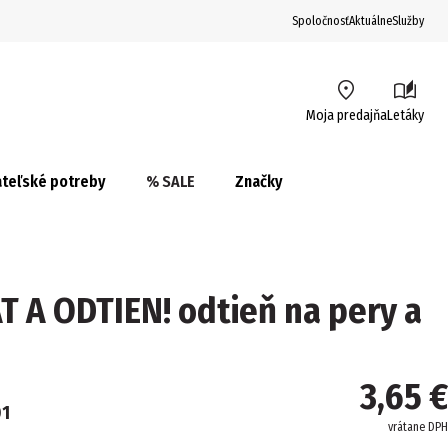
Spoločnosť
Aktuálne
Služby
Moja predajňa
Letáky
teľské potreby
% SALE
Značky
 A ODTIEN! odtieň na pery a
3,65 €
01
vrátane DPH