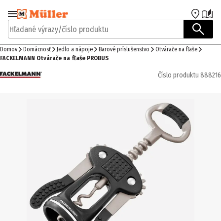
Prejsť na navigáciu
Prejsť na hlavný obsah
Hľadané výrazy/číslo produktu
Domov
Domácnosť
Jedlo a nápoje
Barové príslušenstvo
Otvárače na fľaše
FACKELMANN Otvárače na fľaše PROBUS
Číslo produktu
888216