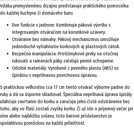
Vďaka premyslenému dizajnu predstavuje praktického pomocníka
do každej kuchyne či domáceho baru.
Dve funkcie v jednom: Kombinuje pákovú vývrtku s
integrovaným otváračom na korunkové uzávery.
Otváranie bez námahy: Pákový mechanizmus umožňuje
jednoduché vytiahnutie korkových aj plastových zátok.
Bezpečná manipulácia: Protišmykové prvky na otočnej
rukoväti a ramenách páky zaisťujú pevné uchopenie.
Odolné materiály: Vyrobené z pevného plastu (ABS) so
špirálou s nepriľnavou povrchovou úpravou.
S praktickou veľkosťou cca 17 cm tento otvárač výborne padne do
ruky a dá sa úsporne skladovať. Špeciálna nepriľnavá úprava špirály
uľahčuje zavŕtanie do korku a zaručuje jeho čisté odstránenie bez
toho, aby vo fľaši zostali zvyšky korku. Či už ide o príjemný večer pri
víne alebo najbližšiu oslavu, toto barové príslušenstvo je
spoľahlivou pomôckou na každú príležitosť.