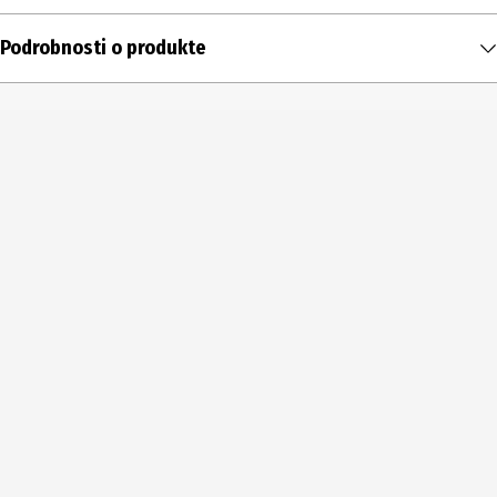
Podrobnosti o produkte
Obsah
1 ks
Typ produktu
Otvárače na fľaše
Hĺbka
17 cm
Výrobca
Fackelmann GmbH + Co. KG
Adresa výrobcu
Sebastian-Fackelmann-Str. 6, D-91217 Hersbruck
Možnosť kontaktu