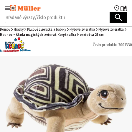
Prejsť na navigáciu
Prejsť na hlavný obsah
Hľadané výrazy/číslo produktu
Domov
Hračky
Plyšové zvieratká a bábiky
Plyšové zvieratká
Plyšové zvieratká
Heunec - Škola magických zvierat Korytnačka Henrietta 23 cm
Číslo produktu
3001330