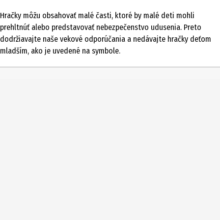
1 ks
Hračky môžu obsahovať malé časti, ktoré by malé deti mohli
Typ produktu
prehltnúť alebo predstavovať nebezpečenstvo udusenia. Preto
plyšové predmety
dodržiavajte naše vekové odporúčania a nedávajte hračky deťom
mladším, ako je uvedené na symbole.
Vekové odporúčanie od
0 Roky
Číslo produktu výrobcu
620278
Cieľová skupina
dojčatá|batoľatá|Deti v materskej škole
Výrobca
Heunec GmbH&Co. KG Plüsch Spielwarenfabrik
Adresa výrobcu
Am Moos 11 96465 Neustadt