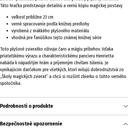
Táto hračka predstavuje detailnú a vernú kópiu magickej postavy.
veľkosť približne 23 cm
verné spracovanie podľa knižnej predlohy
vyrobená z mäkkého plyšového materiálu
vhodná pre fanúšikov tejto známej knižnej série
Toto plyšové zvieratko oživuje čaro a mágiu príbehov. Vďaka
priateľskému výrazu a charakteristickému pancieru Henrietta
nabáda k nápaditým hrám a príjemným chvíľam túlenia. Je
vynikajúcim darčekom pre všetkých, ktorí milujú dobrodružstvá zo
„Školy magických zvierat“ a chcú si rozšíriť zbierku o tohto verného
spoločníka.
Podrobnosti o produkte
Obsah
Bezpečnostné upozornenie