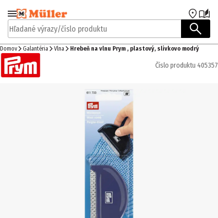
Prejsť na navigáciu
Prejsť na hlavný obsah
Hľadané výrazy/číslo produktu
Domov
Galantéria
Vlna
Hrebeň na vlnu Prym , plastový, slivkovo modrý
Číslo produktu
405357