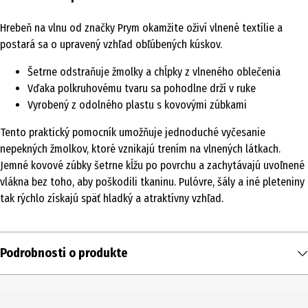
Hrebeň na vlnu od značky Prym okamžite oživí vlnené textílie a
postará sa o upravený vzhľad obľúbených kúskov.
Šetrne odstraňuje žmolky a chĺpky z vlneného oblečenia
Vďaka polkruhovému tvaru sa pohodlne drží v ruke
Vyrobený z odolného plastu s kovovými zúbkami
Tento praktický pomocník umožňuje jednoduché vyčesanie
nepekných žmolkov, ktoré vznikajú trením na vlnených látkach.
Jemné kovové zúbky šetrne kĺžu po povrchu a zachytávajú uvoľnené
vlákna bez toho, aby poškodili tkaninu. Pulóvre, šály a iné pleteniny
tak rýchlo získajú späť hladký a atraktívny vzhľad.
Podrobnosti o produkte
Obsah