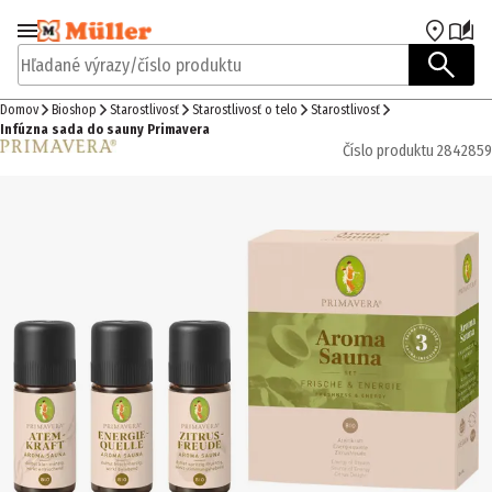
Prejsť na navigáciu
Prejsť na hlavný obsah
Hľadané výrazy/číslo produktu
Domov
Bioshop
Starostlivosť
Starostlivosť o telo
Starostlivosť
Infúzna sada do sauny Primavera
Číslo produktu
2842859