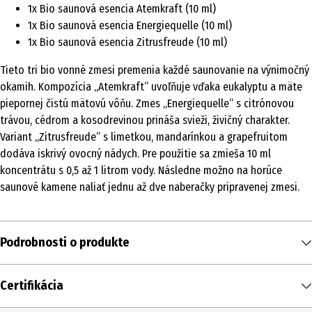
1x Bio saunová esencia Atemkraft (10 ml)
1x Bio saunová esencia Energiequelle (10 ml)
1x Bio saunová esencia Zitrusfreude (10 ml)
Tieto tri bio vonné zmesi premenia každé saunovanie na výnimočný
okamih. Kompozícia „Atemkraft“ uvoľňuje vďaka eukalyptu a mäte
piepornej čistú mätovú vôňu. Zmes „Energiequelle“ s citrónovou
trávou, cédrom a kosodrevinou prináša svieži, živičný charakter.
Variant „Zitrusfreude“ s limetkou, mandarínkou a grapefruitom
dodáva iskrivý ovocný nádych. Pre použitie sa zmieša 10 ml
koncentrátu s 0,5 až 1 litrom vody. Následne možno na horúce
saunové kamene naliať jednu až dve naberačky pripravenej zmesi.
Podrobnosti o produkte
Obsah
Certifikácia
1 ks