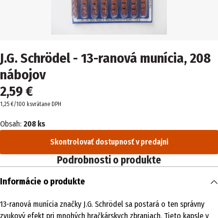
J.G. Schrödel - 13-ranová munícia, 208
nábojov
2,59 €
1,25 €/100 ks
vrátane DPH
Obsah:
208 ks
Skontrolovať dostupnosť v predajni
Podrobnosti o produkte
Informácie o produkte
13-ranová munícia značky J.G. Schrödel sa postará o ten správny
zvukový efekt pri mnohých hračkárskych zbraniach. Tieto kapsle v