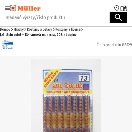
Prejsť na navigáciu
Prejsť na hlavný obsah
Hľadané výrazy/číslo produktu
Domov
Hračky
Kostýmy a oslavy
Kostýmy a líčenie
J.G. Schrödel - 13-ranová munícia, 208 nábojov
Číslo produktu
88129