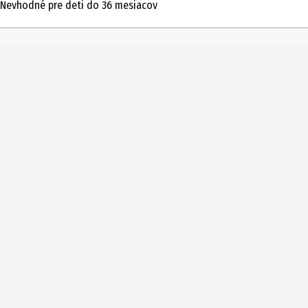
Nevhodné pre deti do 36 mesiacov
munícia
Vekové odporúčanie od
3 Roky
Vekové odporúčanie do
99 Roky
Číslo produktu výrobcu
804 0262
Licencia (spw)
Munícia JG Schroedela
season
Karneval
Cieľová skupina
mládež|Žiaci základnej školy|Deti v materskej škole