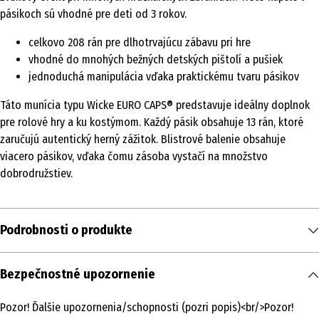
pásikoch sú vhodné pre deti od 3 rokov.
celkovo 208 rán pre dlhotrvajúcu zábavu pri hre
vhodné do mnohých bežných detských pištolí a pušiek
jednoduchá manipulácia vďaka praktickému tvaru pásikov
Táto munícia typu Wicke EURO CAPS® predstavuje ideálny doplnok
pre rolové hry a ku kostýmom. Každý pásik obsahuje 13 rán, ktoré
zaručujú autentický herný zážitok. Blistrové balenie obsahuje
viacero pásikov, vďaka čomu zásoba vystačí na množstvo
dobrodružstiev.
Podrobnosti o produkte
Obsah
Bezpečnostné upozornenie
208 ks
Pozor! Ďalšie upozornenia/schopnosti (pozri popis)<br/>Pozor!
Typ produktu