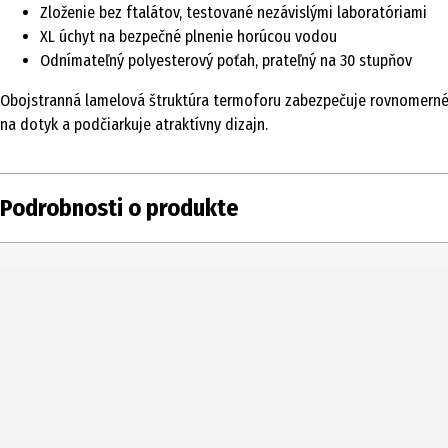
Zloženie bez ftalátov, testované nezávislými laboratóriami
XL úchyt na bezpečné plnenie horúcou vodou
Odnímateľný polyesterový poťah, prateľný na 30 stupňov
Obojstranná lamelová štruktúra termoforu zabezpečuje rovnomerné uv
na dotyk a podčiarkuje atraktívny dizajn.
Podrobnosti o produkte
Obsah
1 ks
Typ produktu
fľaša na horúcu v
Vrátane poťahu
Áno
Objem
1.8 l
Podrobnosti o materiáli
100% polyester