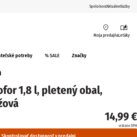
Spoločnosť
Aktuálne
Služby
Moja predajňa
Letáky
teľské potreby
% SALE
Značky
for 1,8 l, pletený obal,
žová
14,99 €
vrátane DPH
Skontrolovať dostupnosť v predajni