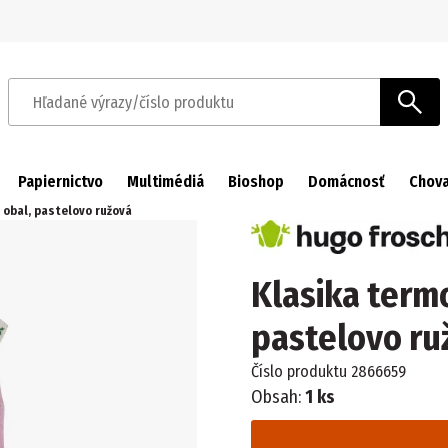
Prejsť na navigáciu
Prejsť na hlavný obsah
Hľadané výrazy/číslo produktu
Papiernictvo
Multimédiá
Bioshop
Domácnosť
Chova
ý obal, pastelovo ružová
Klasika termo
pastelovo ru
Číslo produktu
2866659
Obsah:
1 ks