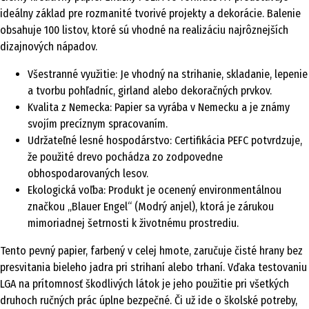
ideálny základ pre rozmanité tvorivé projekty a dekorácie. Balenie
obsahuje 100 listov, ktoré sú vhodné na realizáciu najrôznejších
dizajnových nápadov.
Všestranné využitie: Je vhodný na strihanie, skladanie, lepenie
a tvorbu pohľadníc, girland alebo dekoračných prvkov.
Kvalita z Nemecka: Papier sa vyrába v Nemecku a je známy
svojím precíznym spracovaním.
Udržateľné lesné hospodárstvo: Certifikácia PEFC potvrdzuje,
že použité drevo pochádza zo zodpovedne
obhospodarovaných lesov.
Ekologická voľba: Produkt je ocenený environmentálnou
značkou „Blauer Engel“ (Modrý anjel), ktorá je zárukou
mimoriadnej šetrnosti k životnému prostrediu.
Tento pevný papier, farbený v celej hmote, zaručuje čisté hrany bez
presvitania bieleho jadra pri strihaní alebo trhaní. Vďaka testovaniu
LGA na prítomnosť škodlivých látok je jeho použitie pri všetkých
druhoch ručných prác úplne bezpečné. Či už ide o školské potreby,