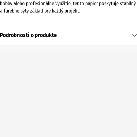
hobby alebo profesionálne využitie, tento papier poskytuje stabilný
a farebne sýty základ pre každý projekt.
Podrobnosti o produkte
Obsah
1 ks
Typ produktu
Papier a kartón na tvorenie
Gramáž v g/m2
130
Farba
čierna
Rozsah dodávky