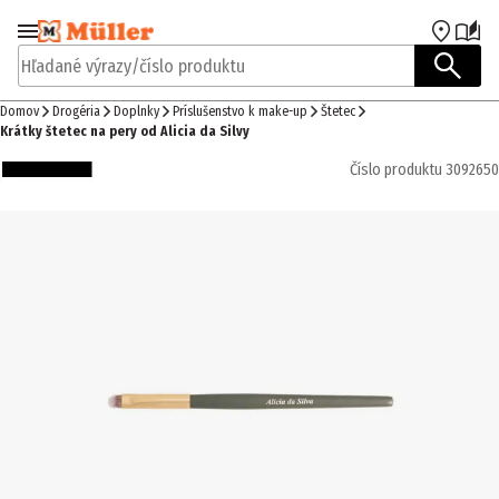
Prejsť na navigáciu
Prejsť na hlavný obsah
Hľadané výrazy/číslo produktu
Domov
Drogéria
Doplnky
Príslušenstvo k make-up
Štetec
Krátky štetec na pery od Alicia da Silvy
Číslo produktu
3092650