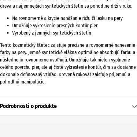
dreva a najjemnejších syntetických štetín sa pohodlne drží v ruke.
Na rovnomerné a krycie nanášanie rúžu či lesku na pery
Umožňuje vykreslenie presných kontúr pier
Vyrobený z jemných syntetických štetín
Tento kozmetický štetec zaisťuje precízne a rovnomerné nanesenie
farby na pery. Jemné syntetické vlákna optimálne absorbujú farbu a
následne ju rovnomerne uvoľňujú. Umožňuje tak nielen vyplnenie
celého povrchu pier, ale aj čisté vykreslenie kontúr, čím sa dosiahne
dokonale definovaný vzhľad. Drevená rukoväť zaisťuje príjemnú a
pohodlnú manipuláciu.
Podrobnosti o produkte
Obsah
1 ks