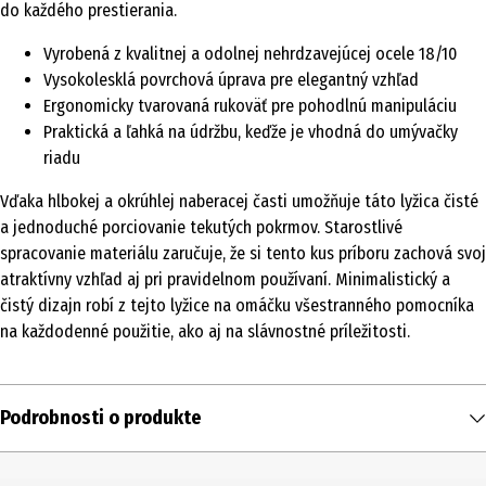
do každého prestierania.
Vyrobená z kvalitnej a odolnej nehrdzavejúcej ocele 18/10
Vysokolesklá povrchová úprava pre elegantný vzhľad
Ergonomicky tvarovaná rukoväť pre pohodlnú manipuláciu
Praktická a ľahká na údržbu, keďže je vhodná do umývačky
riadu
Vďaka hlbokej a okrúhlej naberacej časti umožňuje táto lyžica čisté
a jednoduché porciovanie tekutých pokrmov. Starostlivé
spracovanie materiálu zaručuje, že si tento kus príboru zachová svoj
atraktívny vzhľad aj pri pravidelnom používaní. Minimalistický a
čistý dizajn robí z tejto lyžice na omáčku všestranného pomocníka
na každodenné použitie, ako aj na slávnostné príležitosti.
Podrobnosti o produkte
Obsah