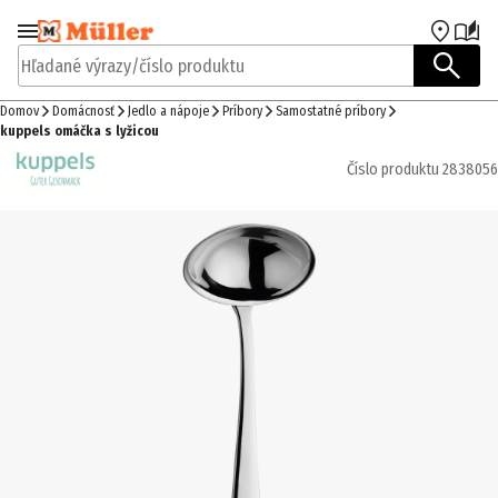
Prejsť na navigáciu
Prejsť na hlavný obsah
Hľadané výrazy/číslo produktu
Domov
Domácnosť
Jedlo a nápoje
Príbory
Samostatné príbory
kuppels omáčka s lyžicou
Číslo produktu
2838056