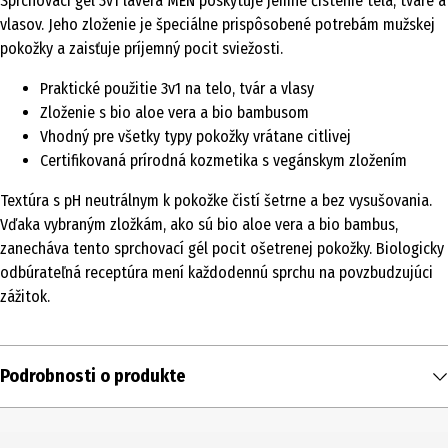
Sprchovací gél 3v1 lavera MEN poskytuje jemné čistenie tela, tváre a
vlasov. Jeho zloženie je špeciálne prispôsobené potrebám mužskej
pokožky a zaisťuje príjemný pocit sviežosti.
Praktické použitie 3v1 na telo, tvár a vlasy
Zloženie s bio aloe vera a bio bambusom
Vhodný pre všetky typy pokožky vrátane citlivej
Certifikovaná prírodná kozmetika s vegánskym zložením
Textúra s pH neutrálnym k pokožke čistí šetrne a bez vysušovania.
Vďaka vybraným zložkám, ako sú bio aloe vera a bio bambus,
zanecháva tento sprchovací gél pocit ošetrenej pokožky. Biologicky
odbúrateľná receptúra mení každodennú sprchu na povzbudzujúci
zážitok.
Podrobnosti o produkte
Obsah