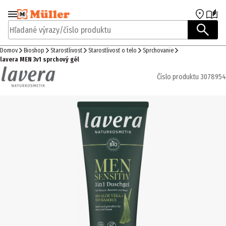
Prejsť na navigáciu
Prejsť na hlavný obsah
Hľadané výrazy/číslo produktu
Domov
Bioshop
Starostlivosť
Starostlivosť o telo
Sprchovanie
lavera MEN 3v1 sprchový gél
Číslo produktu
3078954