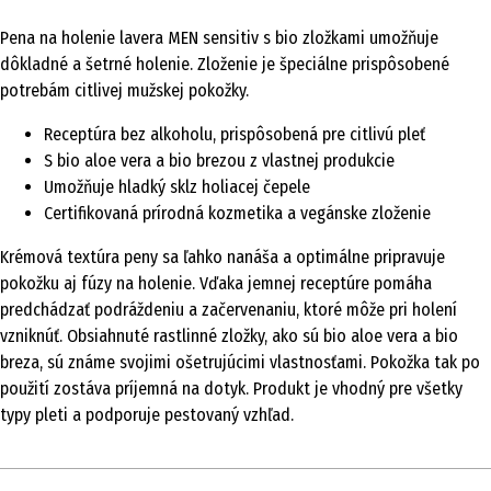
Pena na holenie lavera MEN sensitiv s bio zložkami umožňuje
dôkladné a šetrné holenie. Zloženie je špeciálne prispôsobené
potrebám citlivej mužskej pokožky.
Receptúra bez alkoholu, prispôsobená pre citlivú pleť
S bio aloe vera a bio brezou z vlastnej produkcie
Umožňuje hladký sklz holiacej čepele
Certifikovaná prírodná kozmetika a vegánske zloženie
Krémová textúra peny sa ľahko nanáša a optimálne pripravuje
pokožku aj fúzy na holenie. Vďaka jemnej receptúre pomáha
predchádzať podráždeniu a začervenaniu, ktoré môže pri holení
vzniknúť. Obsiahnuté rastlinné zložky, ako sú bio aloe vera a bio
breza, sú známe svojimi ošetrujúcimi vlastnosťami. Pokožka tak po
použití zostáva príjemná na dotyk. Produkt je vhodný pre všetky
typy pleti a podporuje pestovaný vzhľad.