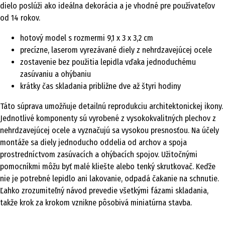
dielo poslúži ako ideálna dekorácia a je vhodné pre používateľov
od 14 rokov.
hotový model s rozmermi 9,1 x 3 x 3,2 cm
precízne, laserom vyrezávané diely z nehrdzavejúcej ocele
zostavenie bez použitia lepidla vďaka jednoduchému
zasúvaniu a ohýbaniu
krátky čas skladania približne dve až štyri hodiny
Táto súprava umožňuje detailnú reprodukciu architektonickej ikony.
Jednotlivé komponenty sú vyrobené z vysokokvalitných plechov z
nehrdzavejúcej ocele a vyznačujú sa vysokou presnosťou. Na účely
montáže sa diely jednoducho oddelia od archov a spoja
prostredníctvom zasúvacích a ohýbacích spojov. Užitočnými
pomocníkmi môžu byť malé kliešte alebo tenký skrutkovač. Keďže
nie je potrebné lepidlo ani lakovanie, odpadá čakanie na schnutie.
Ľahko zrozumiteľný návod prevedie všetkými fázami skladania,
takže krok za krokom vznikne pôsobivá miniatúrna stavba.