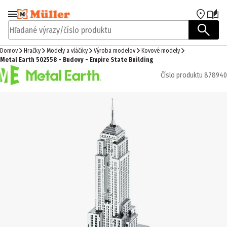
Prejsť na navigáciu
Prejsť na hlavný obsah
Hľadané výrazy/číslo produktu
Domov
Hračky
Modely a vláčiky
Výroba modelov
Kovové modely
Metal Earth 502558 - Budovy - Empire State Building
Číslo produktu
878940