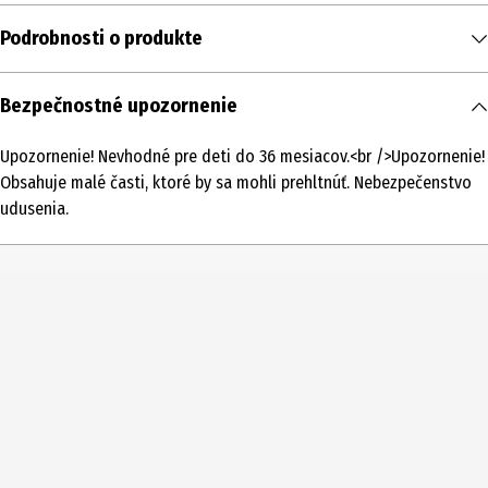
Podrobnosti o produkte
Obsah
Bezpečnostné upozornenie
1 ks
Upozornenie! Nevhodné pre deti do 36 mesiacov.<br />Upozornenie!
Typ produktu
Obsahuje malé časti, ktoré by sa mohli prehltnúť. Nebezpečenstvo
Kovové modely
udusenia.
Vekové odporúčanie od
14 Roky
Vekové odporúčanie do
99 Roky
Číslo produktu výrobcu
502558
Licencia (spw)