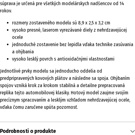
súprava je určená pre všetkých modelárskych nadšencov od 14
rokov.
rozmery zostaveného modelu sú 8,9 x 2,5 x 3,2 cm
vysoko presné, laserom vyrezávané diely z nehrdzavejúcej
ocele
jednoduché zostavenie bez lepidla vďaka technike zasúvania
a ohýbania
vysoko lesklý povrch s antioxidačnými vlastnosťami
Jednotlivé prvky modelu sa jednoducho oddelia od
predpripravených kovových plátov a následne sa spoja. Ohýbaním
spojov vzniká krok za krokom stabilná a detailne prepracovaná
replika tejto automobilovej klasiky. Hotový model zaujme svojím
precíznym spracovaním a lesklým vzhľadom nehrdzavejúcej ocele,
vďaka čomu zaručene upúta pozornosť.
Podrobnosti o produkte