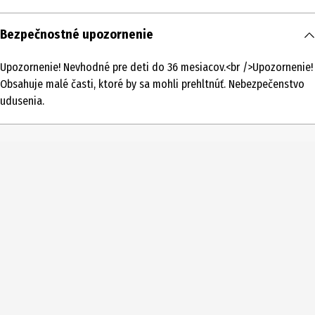
Obsah
Bezpečnostné upozornenie
1 ks
Upozornenie! Nevhodné pre deti do 36 mesiacov.<br />Upozornenie!
Typ produktu
Obsahuje malé časti, ktoré by sa mohli prehltnúť. Nebezpečenstvo
Kovové modely
udusenia.
Vekové odporúčanie od
14 Roky
Vekové odporúčanie do
99 Roky
Číslo produktu výrobcu
502606
Licencia (spw)
Metalearth Cars
Podrobnosti o materiáli