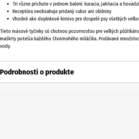
Tri rôzne príchute v jednom balení: kuracia, jahňacia a hovädz
Receptúra neobsahuje pridaný cukor ani obilniny
Vhodné ako doplnkové krmivo pre dospelé psy všetkých veľko
Tieto mäsové tyčinky sú chutnou pozornosťou pre veľkých pôžitkáro
maškrty potešia každého štvornohého miláčika. Podávané množstvo je
vody.
Podrobnosti o produkte
Obsah
60 g
Typ produktu
Odmeny a snacky
Vlastnosti
Bez pridaného cukru
Odporúčanie týkajúce
Malé plemená: 7-9 kusov denne; stredné p
sa kŕmenia
Zahrňte podávané množstvo do dennej dáv