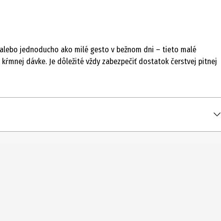
, alebo jednoducho ako milé gesto v bežnom dni – tieto malé
kŕmnej dávke. Je dôležité vždy zabezpečiť dostatok čerstvej pitnej
 psa). Maškrtenie podávajte popri denných kŕmnych dávkach.