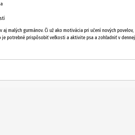
ia
stí
v aj malých gurmánov. Či už ako motivácia pri učení nových povelov
 potrebné prispôsobiť veľkosti a aktivite psa a zohľadniť v dennej 
lemená: 18 kusov denne (v závislosti od veľkosti a úrovne aktivity
ky. Zabezpečte dostatok čerstvej pitnej vody.