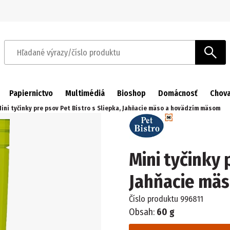
Prejsť na navigáciu
Prejsť na hlavný obsah
Hľadané výrazy/číslo produktu
Papiernictvo
Multimédiá
Bioshop
Domácnosť
Chova
ini tyčinky pre psov Pet Bistro s Sliepka, Jahňacie mäso a hovädzím mäsom
Mini tyčinky 
Jahňacie mä
Číslo produktu
996811
Obsah:
60 g