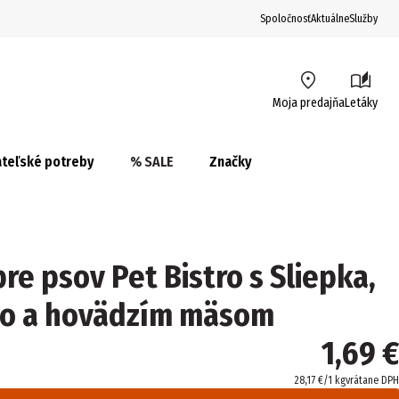
Spoločnosť
Aktuálne
Služby
Moja predajňa
Letáky
teľské potreby
% SALE
Značky
pre psov Pet Bistro s Sliepka,
so a hovädzím mäsom
1,69 €
28,17 €/1 kg
vrátane DPH