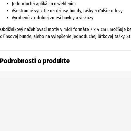
Jednoduchá aplikácia nažehlením
Všestranné využitie na džínsy, bundy, tašky a ďalšie odevy
Vyrobené z odolnej zmesi bavlny a viskózy
Obdĺžnikový nažehľovací motív v midi formáte 7 x 4 cm umožňuje be
džínsovej bunde, alebo na vylepšenie jednoduchej látkovej tašky. Sta
Podrobnosti o produkte
Obsah
Typ produktu
Rozsah dodávky
Podrobnosti o materiáli
Výrobca