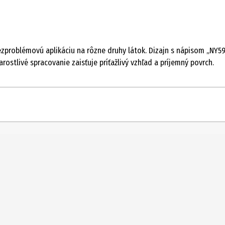
zproblémovú aplikáciu na rôzne druhy látok. Dizajn s nápisom „NY59
rostlivé spracovanie zaisťuje príťažlivý vzhľad a príjemný povrch.
1 ks
Nažehľovacie motívy
1 kus
80 % bavlna, 20 % umelý vlákno
Mono-Quick GmbH