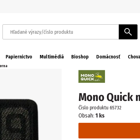
Prejsť na navigáciu
Prejsť na hlavný obsah
Hľadané výrazy/číslo produktu
Papiernictvo
Multimédiá
Bioshop
Domácnosť
Chova
erna
Mono Quick n
Číslo produktu
65732
Obsah:
1 ks