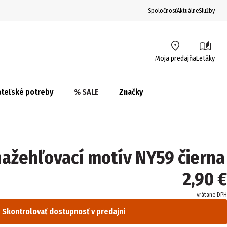
Spoločnosť
Aktuálne
Služby
Moja predajňa
Letáky
teľské potreby
% SALE
Značky
ažehľovací motív NY59 čierna
2,90 €
vrátane DPH
Skontrolovať dostupnosť v predajni