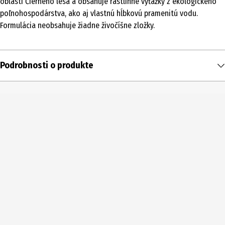
oblasti Čierneho lesa a obsahuje rastlinné výťažky z ekologického
poľnohospodárstva, ako aj vlastnú hĺbkovú pramenitú vodu.
Formulácia neobsahuje žiadne živočíšne zložky.
Podrobnosti o produkte
Obsah
30 ml
Typ produktu
Líčenie
Typ pokožky
všetky typy pleti
Typ výrobku
Podkladová báza