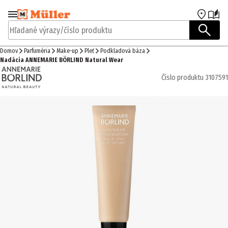
Prejsť na navigáciu
Prejsť na hlavný obsah
Hľadané výrazy/číslo produktu
Domov
Parfuméria
Make-up
Pleť
Podkladová báza
Nadácia ANNEMARIE BÖRLIND Natural Wear
Číslo produktu
3107591