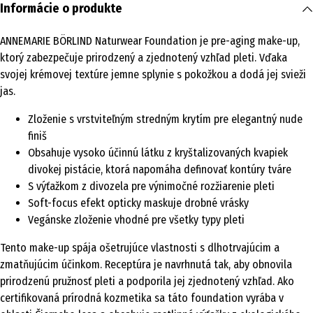
Informácie o produkte
ANNEMARIE BÖRLIND Naturwear Foundation je pre-aging make-up,
ktorý zabezpečuje prirodzený a zjednotený vzhľad pleti. Vďaka
svojej krémovej textúre jemne splynie s pokožkou a dodá jej svieži
jas.
Zloženie s vrstviteľným stredným krytím pre elegantný nude
finiš
Obsahuje vysoko účinnú látku z kryštalizovaných kvapiek
divokej pistácie, ktorá napomáha definovať kontúry tváre
S výťažkom z divozela pre výnimočné rozžiarenie pleti
Soft-focus efekt opticky maskuje drobné vrásky
Vegánske zloženie vhodné pre všetky typy pleti
Tento make-up spája ošetrujúce vlastnosti s dlhotrvajúcim a
zmatňujúcim účinkom. Receptúra je navrhnutá tak, aby obnovila
prirodzenú pružnosť pleti a podporila jej zjednotený vzhľad. Ako
certifikovaná prírodná kozmetika sa táto foundation vyrába v