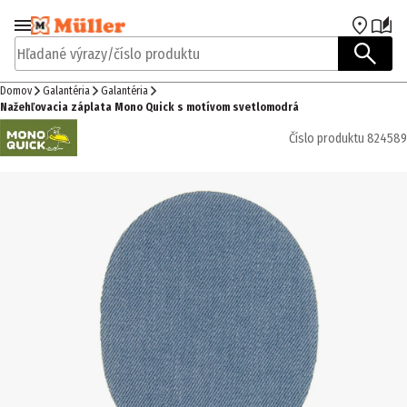
Prejsť na navigáciu
Prejsť na hlavný obsah
Hľadané výrazy/číslo produktu
Domov
Galantéria
Galantéria
Nažehľovacia záplata Mono Quick s motívom svetlomodrá
Číslo produktu
824589