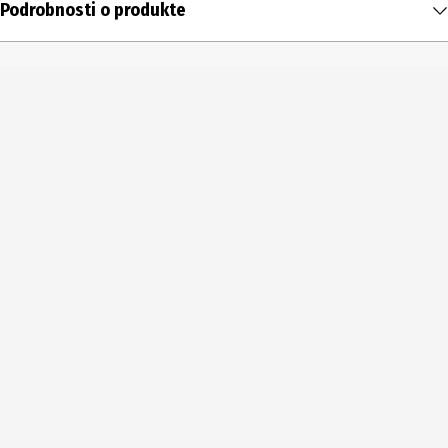
Podrobnosti o produkte
Obsah
4 ks
Typ produktu
Nažehľovacie motívy
Rozsah dodávky
4 kusy
Podrobnosti o materiáli
80 % bavlna, 20 % umelý vlákno
Výrobca
Mono-Quick GmbH
Adresa výrobcu
Zechenstr. 10, 63796 Kahl am Main