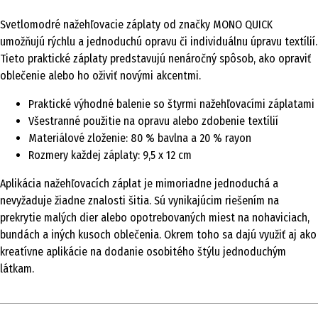
Svetlomodré nažehľovacie záplaty od značky MONO QUICK
umožňujú rýchlu a jednoduchú opravu či individuálnu úpravu textílií.
Tieto praktické záplaty predstavujú nenáročný spôsob, ako opraviť
oblečenie alebo ho oživiť novými akcentmi.
Praktické výhodné balenie so štyrmi nažehľovacími záplatami
Všestranné použitie na opravu alebo zdobenie textílií
Materiálové zloženie: 80 % bavlna a 20 % rayon
Rozmery každej záplaty: 9,5 x 12 cm
Aplikácia nažehľovacích záplat je mimoriadne jednoduchá a
nevyžaduje žiadne znalosti šitia. Sú vynikajúcim riešením na
prekrytie malých dier alebo opotrebovaných miest na nohaviciach,
bundách a iných kusoch oblečenia. Okrem toho sa dajú využiť aj ako
kreatívne aplikácie na dodanie osobitého štýlu jednoduchým
látkam.