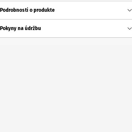
Podrobnosti o produkte
Obsah
Pokyny na údržbu
3 ks
Typ produktu
Gombíky
Priemer
23 mm
Farba
čierna
Rozsah dodávky
3 Gombíky
Podrobnosti o materiáli