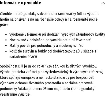
Informácie o produkte
Okrúhle matné gombíky s dvoma dierkami značky Dill sa výborne
hodia na prišívanie na najrôznejšie odevy a na rozmanité ručné
práce.
Vyrobené v Nemecku pri dodržaní vysokých štandardov kvality
Zhotovené z odolného polyamidu pre dlhú životnosť
Matný povrch pre jednoduchý a moderný vzhľad
Použitie surovín a farbív od dodávateľov z EÚ v súlade s
nariadením REACH
Spoločnosť Dill je už od roku 1924 zárukou kvalitných výrobkov.
Výroba prebieha v rámci plne vysledovateľných výrobných reťazcov,
ktoré spĺňajú európske a nemecké štandardy pre bezpečnosť
výrobkov, ochranu životného prostredia a sociálne pracovné
podmienky. Vďaka priemeru 23 mm majú tieto čierne gombíky
všestranné využitie.