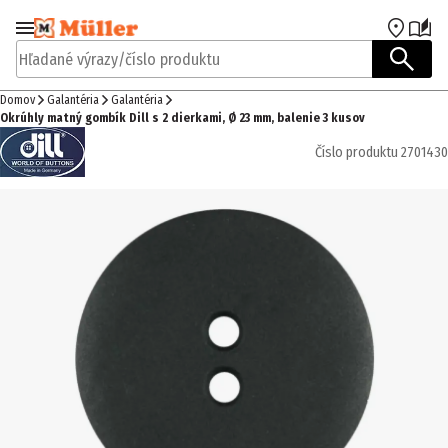
Prejsť na navigáciu
Prejsť na hlavný obsah
Hľadané výrazy/číslo produktu
Domov
Galantéria
Galantéria
Okrúhly matný gombík Dill s 2 dierkami, Ø 23 mm, balenie 3 kusov
Číslo produktu
2701430