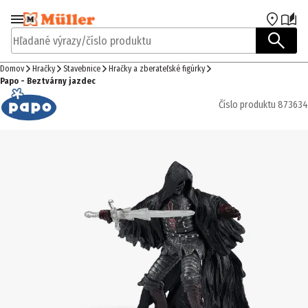
Prejsť na navigáciu
Prejsť na hlavný obsah
Hľadané výrazy/číslo produktu
Domov
Hračky
Stavebnice
Hračky a zberateľské figúrky
Papo - Beztvárny jazdec
Číslo produktu
873634