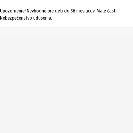
1 ks
Upozornenie! Nevhodné pre deti do 36 mesiacov. Malé časti.
Typ produktu
Nebezpečenstvo udusenia.
Hračky a zberateľské figúrky
Vekové odporúčanie od
3 Roky
Číslo produktu výrobcu
38901
Podrobnosti o materiáli
Plast (hlavne)
Cieľová skupina
Dospelý|Deti v materskej škole|Žiaci základnej školy|mládež
Vyžaduje sa montáž
Nie