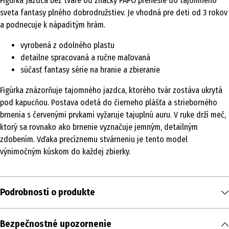
Figúrka Jazdca bez tváre od značky PAPO prenesie do tajomného
sveta fantasy plného dobrodružstiev. Je vhodná pre deti od 3 rokov
a podnecuje k nápaditým hrám.
vyrobená z odolného plastu
detailne spracovaná a ručne maľovaná
súčasť fantasy série na hranie a zbieranie
Figúrka znázorňuje tajomného jazdca, ktorého tvár zostáva ukrytá
pod kapucňou. Postava odetá do čierneho plášťa a strieborného
brnenia s červenými prvkami vyžaruje tajuplnú auru. V ruke drží meč,
ktorý sa rovnako ako brnenie vyznačuje jemným, detailným
zdobením. Vďaka precíznemu stvárneniu je tento model
výnimočným kúskom do každej zbierky.
Podrobnosti o produkte
Obsah
Bezpečnostné upozornenie