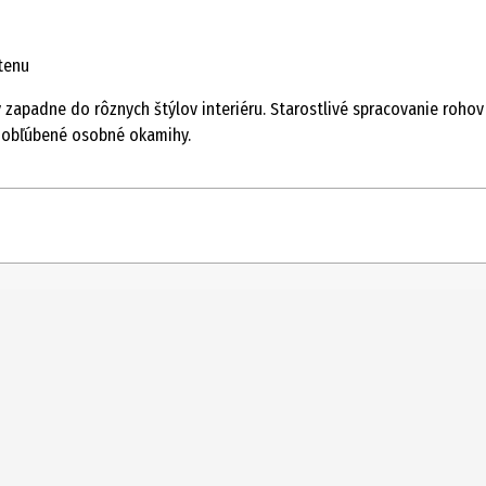
tenu
adne do rôznych štýlov interiéru. Starostlivé spracovanie rohov za
e obľúbené osobné okamihy.
1 ks
Obrázky a rámy
83100609
Strieborná
Müller Handel GmbH&Co. KG