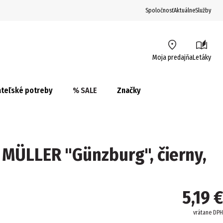
Spoločnosť
Aktuálne
Služby
Moja predajňa
Letáky
teľské potreby
% SALE
Značky
 MÜLLER "Günzburg", čierny,
5,19 €
vrátane DPH