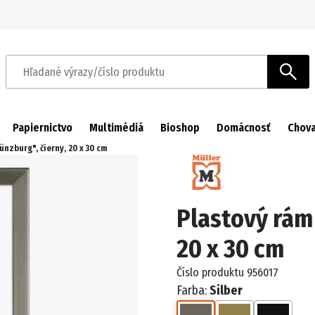
Prejsť na navigáciu
Prejsť na hlavný obsah
Hľadané výrazy/číslo produktu
Papiernictvo
Multimédiá
Bioshop
Domácnosť
Chova
nzburg", čierny, 20 x 30 cm
Plastový rám
20 x 30 cm
Číslo produktu
956017
Farba:
Silber