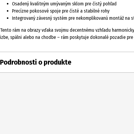
Osadený kvalitným umývaným sklom pre čistý pohľad
Precízne pokosové spoje pre čisté a stabilné rohy
Integrovaný závesný systém pre nekomplikovanú montáž na s
Tento rám na obrazy vďaka svojmu decentnému vzhľadu harmonicky zap
izbe, spálni alebo na chodbe – rám poskytuje dokonalé pozadie pr
Podrobnosti o produkte
Obsah
Typ produktu
Číslo produktu výrobcu
Farba
Výrobca