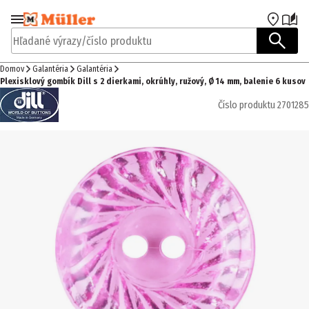
Prejsť na navigáciu
Prejsť na hlavný obsah
Hľadané výrazy/číslo produktu
Domov
Galantéria
Galantéria
Plexisklový gombík Dill s 2 dierkami, okrúhly, ružový, Ø 14 mm, balenie 6 kusov
Číslo produktu
2701285