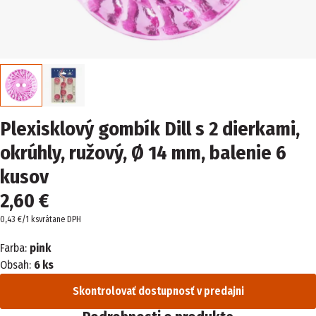
Plexisklový gombík Dill s 2 dierkami,
okrúhly, ružový, Ø 14 mm, balenie 6
kusov
2,60 €
0,43 €/1 ks
vrátane DPH
Farba:
pink
Obsah:
6 ks
Skontrolovať dostupnosť v predajni