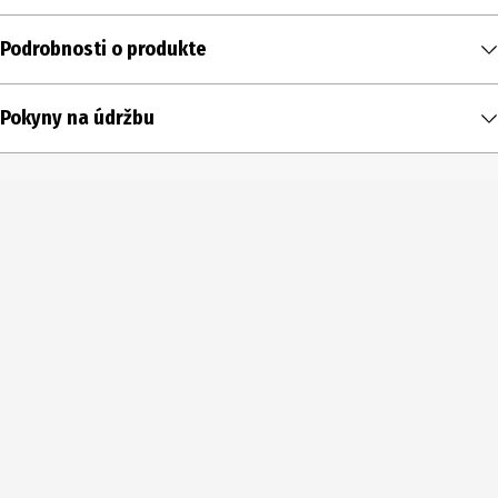
Podrobnosti o produkte
Obsah
Pokyny na údržbu
6 ks
Typ produktu
Gombíky
Priemer
14 mm
Farba
ružová
Rozsah dodávky
6 Gombíky
Podrobnosti o materiáli