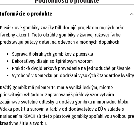
Podrobnosti o produkte
Informácie o produkte
Plexisklové gombíky značky Dill dodajú projektom ručných prác
farebný akcent. Tieto okrúhle gombíky v žiarivej ružovej farbe
predstavujú pútavý detail na odevoch a módnych doplnkoch.
Súprava 6 okrúhlych gombíkov z plexiskla
Dekoratívny dizajn so špirálovým vzorom
Praktické dvojdierkové prevedenie na jednoduché prišívanie
Vyrobené v Nemecku pri dodržaní vysokých štandardov kvality
Každý gombík má priemer 14 mm a vyniká lesklým, mierne
priesvitným vzhľadom. Zapracovaný špirálový vzor vytvára
zaujímavé svetelné odlesky a dodáva gombíku mimoriadnu hĺbku.
Vďaka použitiu surovín a farbív od dodávateľov z EÚ v súlade s
nariadením REACH sú tieto plastové gombíky spoľahlivou voľbou pre
kreatívne šitie a tvorbu.