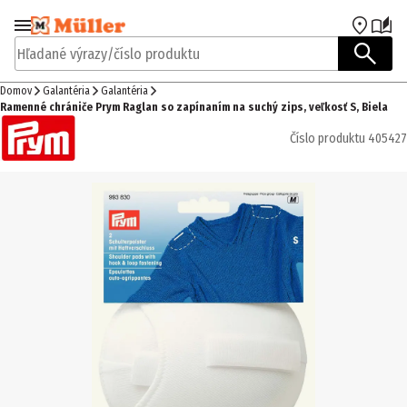
Prejsť na navigáciu
Prejsť na hlavný obsah
Hľadané výrazy/číslo produktu
Domov
Galantéria
Galantéria
Ramenné chrániče Prym Raglan so zapínaním na suchý zips, veľkosť S, Biela
Číslo produktu
405427