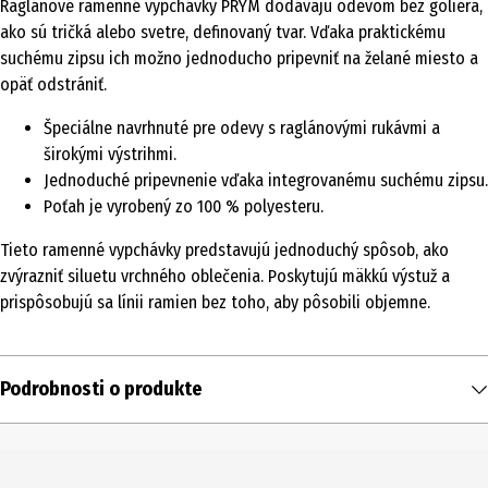
Raglánové ramenné vypchávky PRYM dodávajú odevom bez goliera,
ako sú tričká alebo svetre, definovaný tvar. Vďaka praktickému
suchému zipsu ich možno jednoducho pripevniť na želané miesto a
opäť odstrániť.
Špeciálne navrhnuté pre odevy s raglánovými rukávmi a
širokými výstrihmi.
Jednoduché pripevnenie vďaka integrovanému suchému zipsu.
Poťah je vyrobený zo 100 % polyesteru.
Tieto ramenné vypchávky predstavujú jednoduchý spôsob, ako
zvýrazniť siluetu vrchného oblečenia. Poskytujú mäkkú výstuž a
prispôsobujú sa línii ramien bez toho, aby pôsobili objemne.
Podrobnosti o produkte
Obsah
2 ks