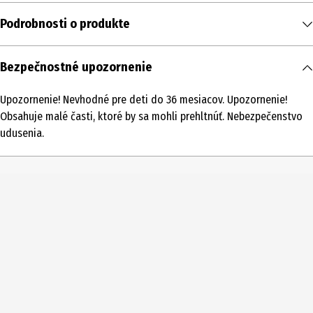
Podrobnosti o produkte
Obsah
Bezpečnostné upozornenie
1 ks
Upozornenie! Nevhodné pre deti do 36 mesiacov. Upozornenie!
Typ produktu
Obsahuje malé časti, ktoré by sa mohli prehltnúť. Nebezpečenstvo
Puzzle pre pokročilých
udusenia.
Počet dielov
100
Puzzle so skupinou motívov
Divoká zver
Úroveň náročnosti
Deti - Náročné|Deti - Skúsení
Vekové odporúčanie od