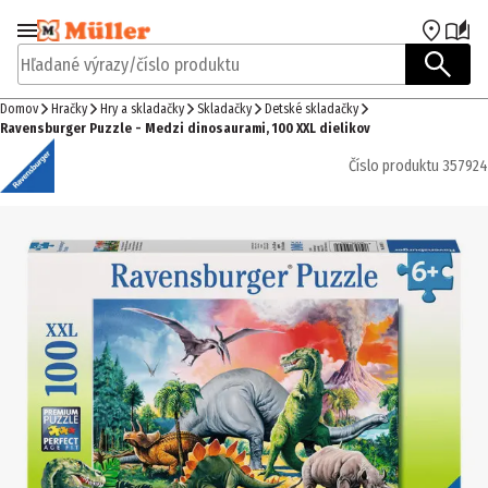
Prejsť na navigáciu
Prejsť na hlavný obsah
Hľadané výrazy/číslo produktu
Domov
Hračky
Hry a skladačky
Skladačky
Detské skladačky
Ravensburger Puzzle - Medzi dinosaurami, 100 XXL dielikov
Číslo produktu
357924