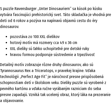
S puzzle Ravensburger „Unter Dinosauriern“ sa kúsok po kúsku
vytvára fascinujúci prehistorický svet. Táto skladačka je vhodná pre
deti od 6 rokov a pozýva na napínavú objavnú cestu do éry
dinosaurov.
pozostáva zo 100 XXL dielikov
hotový motív má rozmery cca 49 x 36 cm
XXL dieliky sú ľahko uchopiteľné pre detské ruky
hravou formou podporuje sústredenie a trpezlivosť
Detailný motív zobrazuje rôzne druhy dinosaurov, ako sú
Tyrannosaurus Rex a Triceratops, v pravekej krajine. Vďaka
technológii „Perfect Age Fit“ je náročnosť presne prispôsobená
schopnostiam detí v školskom veku. Dieliky puzzle sú vyrobené z
pevného kartónu a vďaka ručne vyrábaným razniciam do seba
presne zapadajú. Vzniká tak ucelený obraz, ktorý láka na prezeranie
a objavovanie.