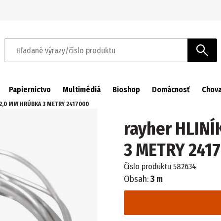
Prejsť na navigáciu
Prejsť na hlavný obsah
Hľadané výrazy/číslo produktu
Papiernictvo
Multimédiá
Bioshop
Domácnosť
Chova
 2,0 MM HRÚBKA 3 METRY 2417000
rayher HLIN
3 METRY 241
Číslo produktu
582634
Obsah:
3 m