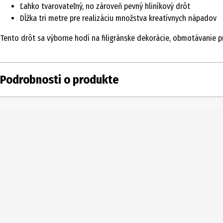
Ľahko tvarovateľný, no zároveň pevný hliníkový drôt
Dĺžka tri metre pre realizáciu množstva kreatívnych nápadov
Tento drôt sa výborne hodí na filigránske dekorácie, obmotávanie pr
Podrobnosti o produkte
Obsah
Typ produktu
Vekové odporúčanie od
Licencia (spw)
Cieľová skupina
Výrobca