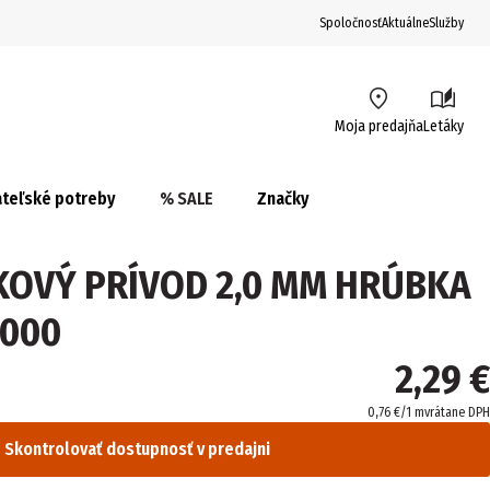
Spoločnosť
Aktuálne
Služby
Moja predajňa
Letáky
teľské potreby
% SALE
Značky
ÍKOVÝ PRÍVOD 2,0 MM HRÚBKA
7000
2,29 €
0,76 €/1 m
vrátane DPH
Skontrolovať dostupnosť v predajni