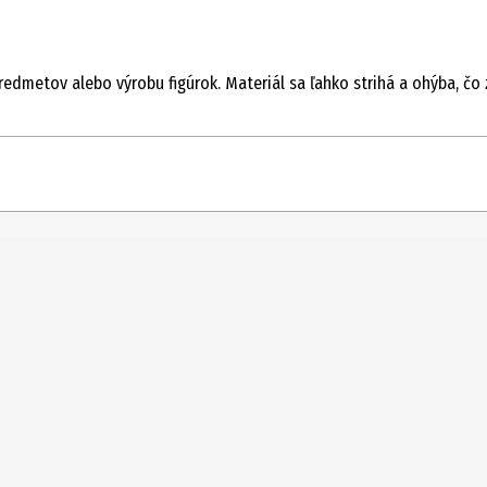
edmetov alebo výrobu figúrok. Materiál sa ľahko strihá a ohýba, čo 
3 m
Ďalšie pomôcky na kreatívne tvorenie
14 Roky
Šperky Rayher Doplnky Retiazky a ďalšie
mládež|Dospelý
Rayher Hobby GmbH