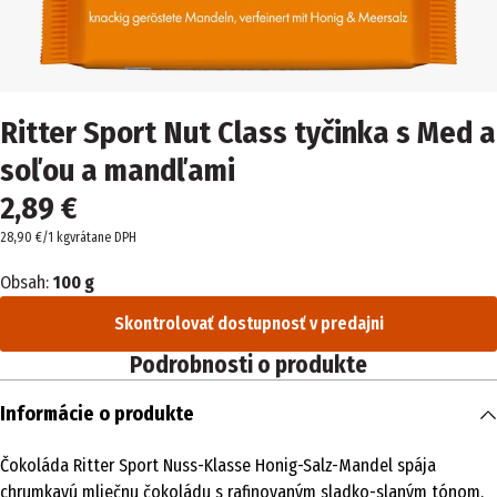
Ritter Sport Nut Class tyčinka s Med a
soľou a mandľami
2,89 €
28,90 €/1 kg
vrátane DPH
Obsah:
100 g
Skontrolovať dostupnosť v predajni
Podrobnosti o produkte
Informácie o produkte
Čokoláda Ritter Sport Nuss-Klasse Honig-Salz-Mandel spája
chrumkavú mliečnu čokoládu s rafinovaným sladko-slaným tónom.