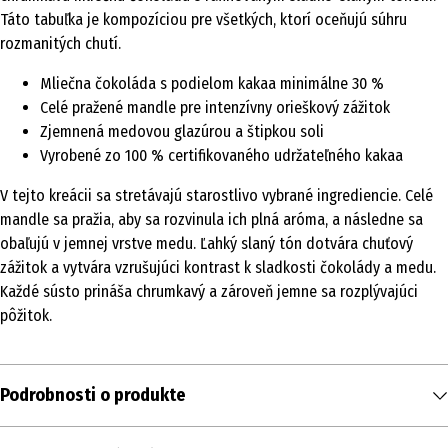
Táto tabuľka je kompozíciou pre všetkých, ktorí oceňujú súhru
rozmanitých chutí.
Mliečna čokoláda s podielom kakaa minimálne 30 %
Celé pražené mandle pre intenzívny orieškový zážitok
Zjemnená medovou glazúrou a štipkou soli
Vyrobené zo 100 % certifikovaného udržateľného kakaa
V tejto kreácii sa stretávajú starostlivo vybrané ingrediencie. Celé
mandle sa pražia, aby sa rozvinula ich plná aróma, a následne sa
obaľujú v jemnej vrstve medu. Ľahký slaný tón dotvára chuťový
zážitok a vytvára vzrušujúci kontrast k sladkosti čokolády a medu.
Každé sústo prináša chrumkavý a zároveň jemne sa rozplývajúci
pôžitok.
Podrobnosti o produkte
Obsah