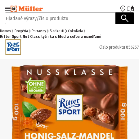
Prejsť na navigáciu
Prejsť na hlavný obsah
Hľadané výrazy/číslo produktu
Domov
Drogéria
Potraviny
Sladkosti
Čokoláda
Ritter Sport Nut Class tyčinka s Med a soľou a mandľami
Číslo produktu
856257