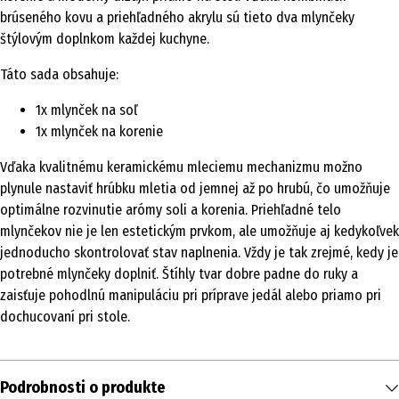
brúseného kovu a priehľadného akrylu sú tieto dva mlynčeky
štýlovým doplnkom každej kuchyne.
Táto sada obsahuje:
1x mlynček na soľ
1x mlynček na korenie
Vďaka kvalitnému keramickému mleciemu mechanizmu možno
plynule nastaviť hrúbku mletia od jemnej až po hrubú, čo umožňuje
optimálne rozvinutie arómy soli a korenia. Priehľadné telo
mlynčekov nie je len estetickým prvkom, ale umožňuje aj kedykoľvek
jednoducho skontrolovať stav naplnenia. Vždy je tak zrejmé, kedy je
potrebné mlynčeky doplniť. Štíhly tvar dobre padne do ruky a
zaisťuje pohodlnú manipuláciu pri príprave jedál alebo priamo pri
dochucovaní pri stole.
Podrobnosti o produkte