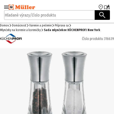
Prejsť na navigáciu
Prejsť na hlavný obsah
Hľadané výrazy/číslo produktu
Domov
Domácnosť
Varenie a pečenie
Príprava sa
Mlynčeky na korenie a koreničky
Sada mlynčekov KÜCHENPROFI New York
Číslo produktu
316639