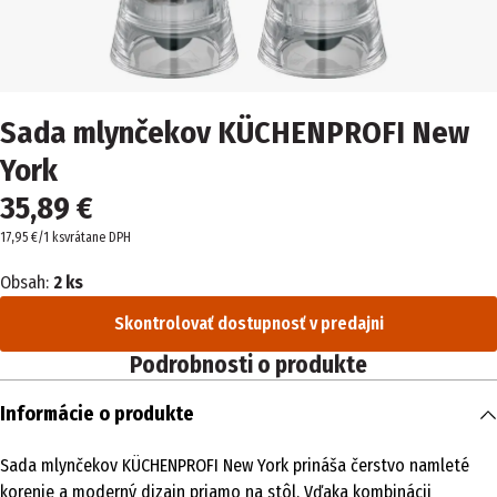
Sada mlynčekov KÜCHENPROFI New
York
35,89 €
17,95 €/1 ks
vrátane DPH
Obsah:
2 ks
Skontrolovať dostupnosť v predajni
Podrobnosti o produkte
Informácie o produkte
Sada mlynčekov KÜCHENPROFI New York prináša čerstvo namleté
korenie a moderný dizajn priamo na stôl. Vďaka kombinácii