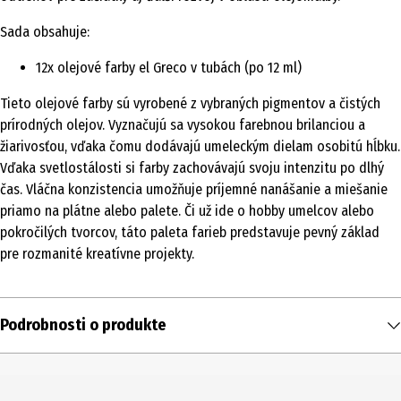
Sada obsahuje:
12x olejové farby el Greco v tubách (po 12 ml)
Tieto olejové farby sú vyrobené z vybraných pigmentov a čistých
prírodných olejov. Vyznačujú sa vysokou farebnou brilanciou a
žiarivosťou, vďaka čomu dodávajú umeleckým dielam osobitú hĺbku.
Vďaka svetlostálosti si farby zachovávajú svoju intenzitu po dlhý
čas. Vláčna konzistencia umožňuje príjemné nanášanie a miešanie
priamo na plátne alebo palete. Či už ide o hobby umelcov alebo
pokročilých tvorcov, táto paleta farieb predstavuje pevný základ
pre rozmanité kreatívne projekty.
Podrobnosti o produkte
Obsah