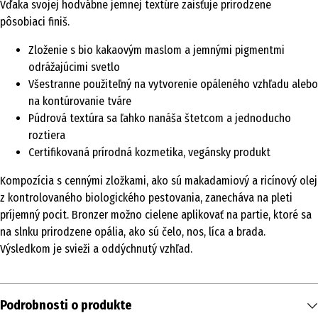
Vďaka svojej hodvábne jemnej textúre zaisťuje prirodzene
pôsobiaci finiš.
Zloženie s bio kakaovým maslom a jemnými pigmentmi
odrážajúcimi svetlo
Všestranne použiteľný na vytvorenie opáleného vzhľadu alebo
na kontúrovanie tváre
Púdrová textúra sa ľahko nanáša štetcom a jednoducho
roztiera
Certifikovaná prírodná kozmetika, vegánsky produkt
Kompozícia s cennými zložkami, ako sú makadamiový a ricínový olej
z kontrolovaného biologického pestovania, zanecháva na pleti
príjemný pocit. Bronzer možno cielene aplikovať na partie, ktoré sa
na slnku prirodzene opália, ako sú čelo, nos, líca a brada.
Výsledkom je svieži a oddýchnutý vzhľad.
Podrobnosti o produkte