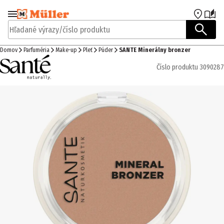
Prejsť na navigáciu
Prejsť na hlavný obsah
Hľadané výrazy/číslo produktu
Domov
Parfuméria
Make-up
Pleť
Púder
SANTE Minerálny bronzer
Číslo produktu
3090287