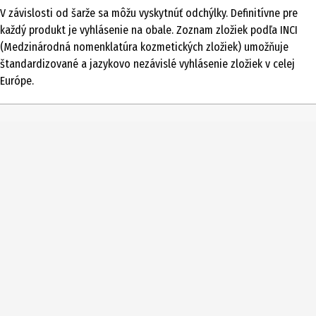
V závislosti od šarže sa môžu vyskytnúť odchýlky. Definitívne pre
Typ produktu
každý produkt je vyhlásenie na obale. Zoznam zložiek podľa INCI
maskara
(Medzinárodná nomenklatúra kozmetických zložiek) umožňuje
štandardizované a jazykovo nezávislé vyhlásenie zložiek v celej
Oblasť použitia
Európe.
Oči
Číslo farby
01
Farba
Blondínka
Zložky
Zloženie: Voda (Aqua), denaturovaný alkohol*, hydrogenovaný
hydrolyzát škrobu, celulóza, olej zo semien jojoby (Simmondsia
Chinensis)*, cetearylalkohol, cetylfosfát draselný, hydrogenované
palmové glyceridy, dehydroxantánová guma, kremičitan
horečnato- horčík , kyselina mliečna, laktát sodný, tokoferol,