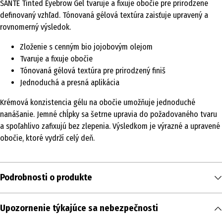
SANTE Tinted Eyebrow Gel tvaruje a fixuje obočie pre prirodzene
definovaný vzhľad. Tónovaná gélová textúra zaisťuje upravený a
rovnomerný výsledok.
Zloženie s cenným bio jojobovým olejom
Tvaruje a fixuje obočie
Tónovaná gélová textúra pre prirodzený finiš
Jednoduchá a presná aplikácia
Krémová konzistencia gélu na obočie umožňuje jednoduché
nanášanie. Jemné chĺpky sa šetrne upravia do požadovaného tvaru
a spoľahlivo zafixujú bez zlepenia. Výsledkom je výrazné a upravené
obočie, ktoré vydrží celý deň.
Podrobnosti o produkte
Obsah
Upozornenie týkajúce sa nebezpečnosti
3.5 ml