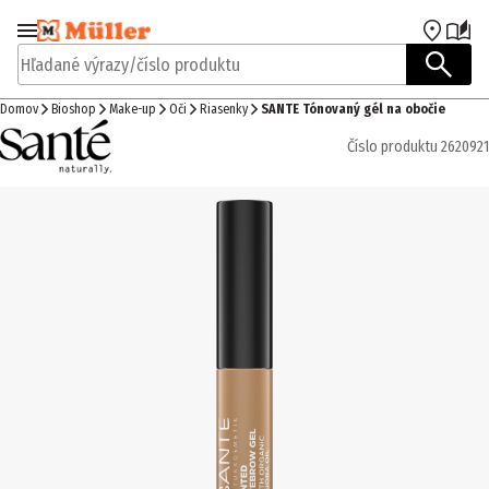
Prejsť na navigáciu
Prejsť na hlavný obsah
Hľadané výrazy/číslo produktu
Domov
Bioshop
Make-up
Oči
Riasenky
SANTE Tónovaný gél na obočie
Číslo produktu
2620921